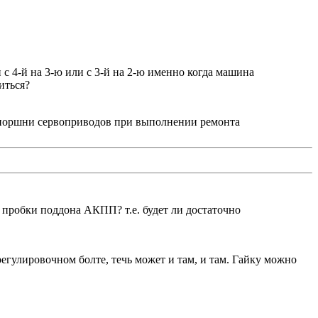
с 4-й на 3-ю или с 3-й на 2-ю именно когда машина
иться?
д поршни сервоприводов при выполнении ремонта
й пробки поддона АКПП? т.е. будет ли достаточно
 регулировочном болте, течь может и там, и там. Гайку можно