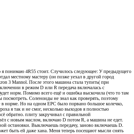
ько я понимаю 4R55 стоит. Случилось следующее: У предыдущего
 отдал местному мастеру (он позже уехал в другой город
ron 3 Mannol. После этого машина стала тупить( при
реключении в режим D или R передача включалась с
будет норм. Помимо всего ещё и ошибка выскочила (что то там
ды посмотреть. Соленоиды не знал как проверять, поэтому
сё в норме. Но на одном EPC было порвано большое колечко,
оха я так и не смог, несколько выходов я полностью
сё обратно. плиту закручивал с правильной
вёл с новым маслом, включаю D потом R, а машина не едет.
ной остановки. Выключаешь передачу, заново включаешь D.
может быть ей даже хана. Меня теперь посещают мысли снять