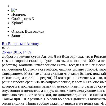
Новичок
Сообщения: 3
Xplore!
Откуда: Волгодонск
Записан
Re: Вопросы к Антону
#785
26 мая 2015, 14:39
Доброго времени суток Антон. Я из Волгодонска, что в Ростов
хозяина коробка стала пробуксовывать, и в конце за 1000 км не 
работать). Машина начала заново ехать. Поездил я на ней нес
включённой D, стоя на светофоре, машину сильно трясло); ино
запозданием. Местные спецы сказали что такое бывает, покатай
с соленоидом третей передачи). И вот я решил сменить масло, 
решил просто сравнить из сопротивление, у всех 4 EPS оно бы
которое я в последствии заменил аналогичным по размеру санте
опустошил и почистил, а в двух выходах комплектующие как мн
последовательностью затяжки, но динамометрического ключа не
Только при 1 и 2 режиме. Но если во время движения включит
опять тишина. Назад вообще даже признаков и не подавала. Чт