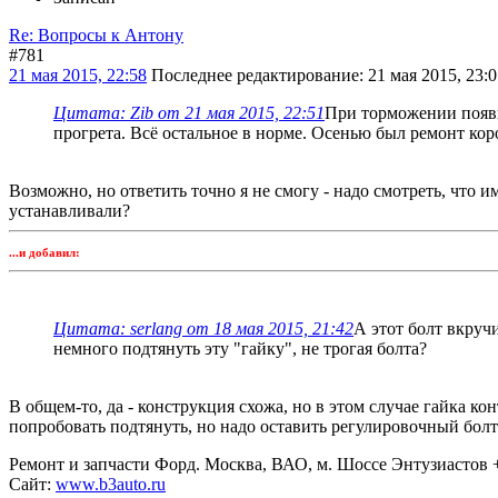
Re: Вопросы к Антону
#781
21 мая 2015, 22:58
Последнее редактирование
: 21 мая 2015, 23:
Цитата: Zib от 21 мая 2015, 22:51
При торможении появил
прогрета. Всё остальное в норме. Осенью был ремонт кор
Возможно, но ответить точно я не смогу - надо смотреть, чт
устанавливали?
...и добавил:
Цитата: serlang от 18 мая 2015, 21:42
А этот болт вкруч
немного подтянуть эту "гайку", не трогая болта?
В общем-то, да - конструкция схожа, но в этом случае гайка ко
попробовать подтянуть, но надо оставить регулировочный болт
Ремонт и запчасти Форд. Москва, ВАО, м. Шоссе Энтузиастов +
Сайт:
www.b3auto.ru