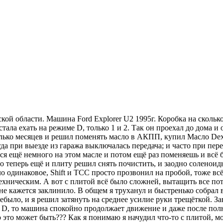
ской области. Машина Ford Explorer U2 1995г. Коробка на скол
стала ехать на режиме D, только 1 и 2. Так он проехал до дома и
колько месяцев и решил поменять масло в АКПП, купил Масло Dex
гда при выезде из гаража выключалась передача; и часто при пе
ся ещё немного на этом масле и потом ещё раз поменяешь и всё 
но теперь ещё и плиту решил снять почистить, и заодно соленои
ло одинаковое, Shift и TСС просто прозвонил на пробой, тоже в
хническим. А вот с плитой всё было сложней, вытащить все потр
е кажется заклинило. В общем я труханул и быстренько собрал в
было, и я решил затянуть на среднее усилие руки трещёткой. За
ь D, то машина спокойно продолжает движение и даже после пол
о это может быть??? Как я понимаю я начудил что-то с плитой, 