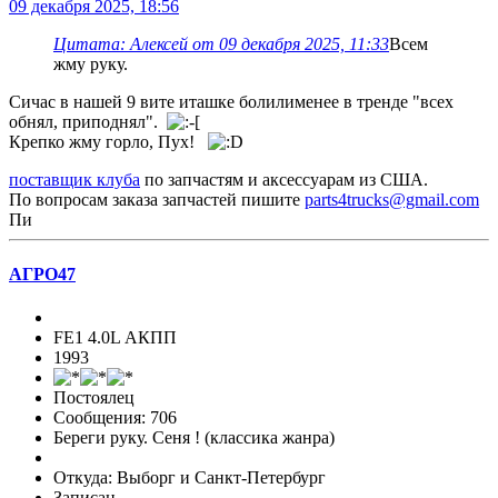
09 декабря 2025, 18:56
Цитата: Алексей от 09 декабря 2025, 11:33
Всем
жму руку.
Сичас в нашей 9 вите иташке болилименее в тренде "всех
обнял, приподнял".
Крепко жму горло, Пух!
поставщик клуба
по запчастям и аксессуарам из США.
По вопросам заказа запчастей пишите
parts4trucks@gmail.com
Пи
АГРО47
FE1 4.0L АКПП
1993
Постоялец
Сообщения: 706
Береги руку. Сеня ! (классика жанра)
Откуда: Выборг и Санкт-Петербург
Записан