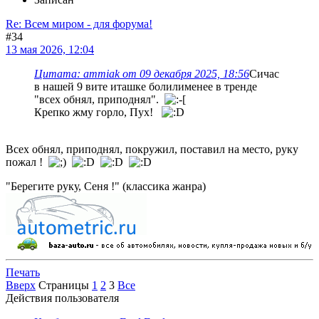
Re: Всем миром - для форума!
#34
13 мая 2026, 12:04
Цитата: ammiak от 09 декабря 2025, 18:56
Сичас
в нашей 9 вите иташке болилименее в тренде
"всех обнял, приподнял".
Крепко жму горло, Пух!
Всех обнял, приподнял, покружил, поставил на место, руку
пожал !
"Берегите руку, Сеня !" (классика жанра)
Печать
Вверх
Страницы
1
2
3
Все
Действия пользователя