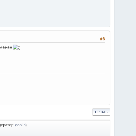
#8
отменен
ПЕЧАТЬ
дератор:
goblin
)