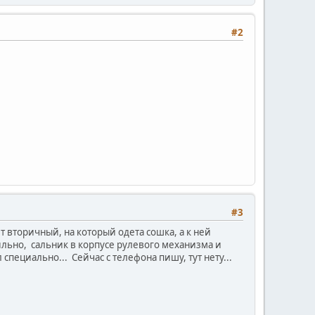
#2
#3
ит вторичный, на который одета сошка, а к ней
вильно, сальник в корпусе рулевого механизма и
специально... Сейчас с телефона пишу, тут нету...