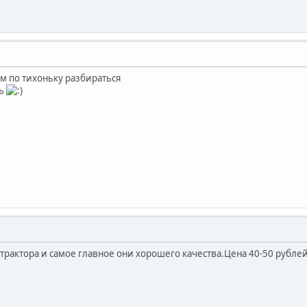
м по тихоньку разбираться
ть
трактора и самое главное они хорошего качества.Цена 40-50 рубле