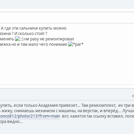
 А где эти сальники купить можно
зина ? И сколько стоят ?
поменять
ни разу не ремонтировал
нижка но и там мало чего понимаю
П
е купить, если только Академия привезет... Там ремкомплект, их тр
 жижу, снимаешь механизм с машины, на верстак, и вперёд... Лучше
/bronco812/photo/213?from=main
вот, кажется так ссылку вставил, по
ора видно...