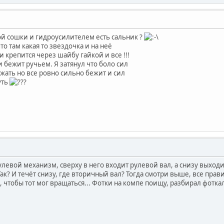
й сошки и гидроусилителем есть сальник ?
то там какая то звездочка и на неё
и крепится через шайбу гайкой и все !!!
и бежит ручьем. Я затянул что боло сил
жать но все ровно сильно бежит и сил
уть
 рулевой механизм, сверху в него входит рулевой вал, а снизу выход
Так? И течёт снизу, где вторичный вал? Тогда смотри выше, все пра
 чтобы тот мог вращаться... Фотки на компе поищу, разбирал фоткал 