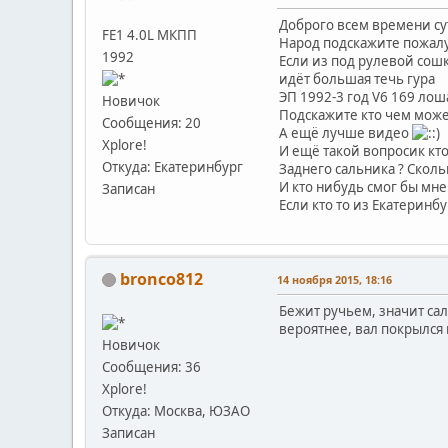
Доброго всем времени су
FE1 4.0L МКПП
Народ подскажите пожалу
1992
Если из под рулевой сош
идёт большая течь гура
ЭП 1992-3 год V6 169 ло
Новичок
Подскажите кто чем может
Сообщения: 20
А ещё лучше видео
Xplore!
И ещё такой вопросик кт
Откуда: Екатеринбург
Заднего сальника ? Сколь
И кто нибудь смог бы мне 
Записан
Если кто то из Екатеринбу
bronco812
14 ноября 2015, 18:16
Бежит ручьем, значит сал
вероятнее, вал покрылся 
Новичок
Сообщения: 36
Xplore!
Откуда: Москва, ЮЗАО
Записан