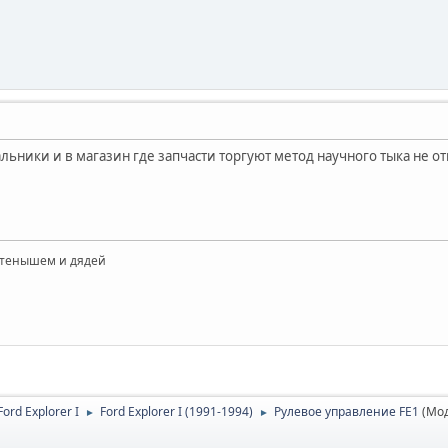
льники и в магазин где запчасти торгуют метод научного тыка не 
детенышем и дядей
rd Explorer I
Ford Explorer I (1991-1994)
Рулевое управление FE1
(Мо
►
►