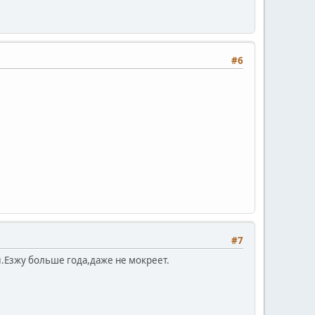
#6
#7
й.Езжу больше года,даже не мокреет.