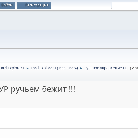
Войти
Регистрация
rd Explorer I
Ford Explorer I (1991-1994)
Рулевое управление FE1
(Мо
►
►
Р ручьем бежит !!!