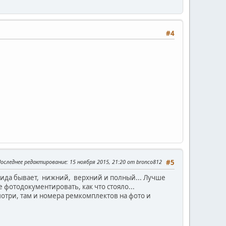
#4
оследнее редактирование
: 15 ноября 2015, 21:20 от bronco812
#5
и вида бывает, нижний, верхний и полный... Лучше
 фотодокументировать, как что стояло...
смотри, там и номера ремкомплектов на фото и