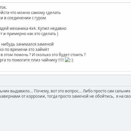
ток.
йста что можно самому сделать
ки в соединении с гуром
шадей механика 4x4. Купил недавно
 и примерно как это сделать )
о нибудь занимался заменой
ко по времени это займёт
в этом помочь ? И сколько это будет стоить ?
рга то помогите плиз чайнику !!!!!
ьник выдавило... Почему, вот это вопрос... Либо просто сам сальник 
кавернами от коррозии, тогда просто заменой не обойтись, я на св