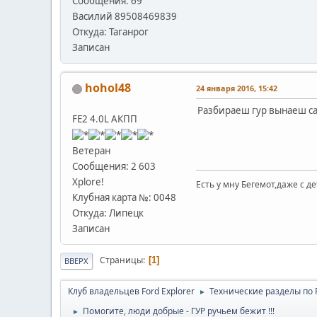
Сообщения: 69
Василий 89508469839
Откуда: Таганрог
Записан
hohol48
24 января 2016, 15:42
Разбираеш гур вынаеш са
FE2 4.0L АКПП
Ветеран
Сообщения: 2 603
Xplore!
Есть у мну Бегемот,даже с 
Клубная карта №: 0048
Откуда: Липецк
Записан
Страницы
1
ВВЕРХ
Клуб владельцев Ford Explorer
Технические разделы по Fo
►
Помогите, люди добрые - ГУР ручьем бежит !!!
►