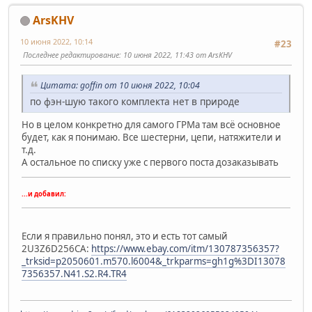
ArsKHV
10 июня 2022, 10:14
#23
Последнее редактирование
: 10 июня 2022, 11:43 от ArsKHV
Цитата: goffin от 10 июня 2022, 10:04
по фэн-шую такого комплекта нет в природе
Но в целом конкретно для самого ГРМа там всё основное
будет, как я понимаю. Все шестерни, цепи, натяжители и
т.д.
А остальное по списку уже с первого поста дозаказывать
...и добавил:
Если я правильно понял, это и есть тот самый
2U3Z6D256CA:
https://www.ebay.com/itm/130787356357?
_trksid=p2050601.m570.l6004&_trkparms=gh1g%3DI13078
7356357.N41.S2.R4.TR4