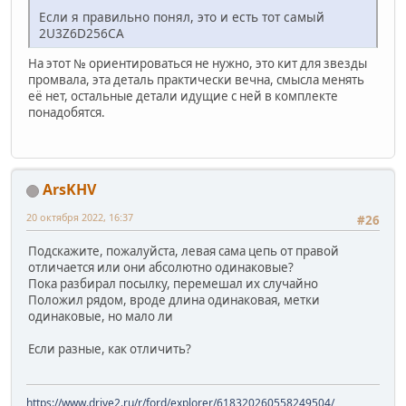
Если я правильно понял, это и есть тот самый
2U3Z6D256CA
На этот № ориентироваться не нужно, это кит для звезды
промвала, эта деталь практически вечна, смысла менять
её нет, остальные детали идущие с ней в комплекте
понадобятся.
ArsKHV
20 октября 2022, 16:37
#26
Подскажите, пожалуйста, левая сама цепь от правой
отличается или они абсолютно одинаковые?
Пока разбирал посылку, перемешал их случайно
Положил рядом, вроде длина одинаковая, метки
одинаковые, но мало ли
Если разные, как отличить?
https://www.drive2.ru/r/ford/explorer/618320260558249504/