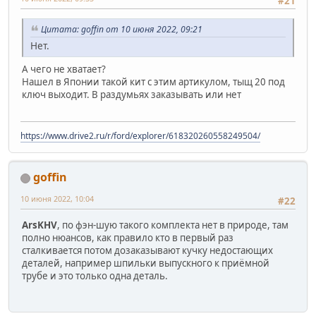
#21
Цитата: goffin от 10 июня 2022, 09:21
Нет.
А чего не хватает?
Нашел в Японии такой кит с этим артикулом, тыщ 20 под
ключ выходит. В раздумьях заказывать или нет
https://www.drive2.ru/r/ford/explorer/618320260558249504/
goffin
10 июня 2022, 10:04
#22
ArsKHV
, по фэн-шую такого комплекта нет в природе, там
полно нюансов, как правило кто в первый раз
сталкивается потом дозаказывают кучку недостающих
деталей, например шпильки выпускного к приёмной
трубе и это только одна деталь.