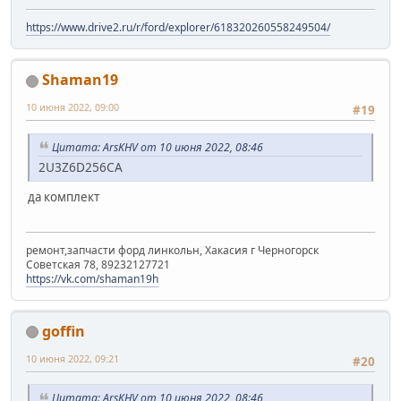
https://www.drive2.ru/r/ford/explorer/618320260558249504/
Shaman19
10 июня 2022, 09:00
#19
Цитата: ArsKHV от 10 июня 2022, 08:46
2U3Z6D256CA
да комплект
ремонт,запчасти форд линкольн, Хакасия г Черногорск
Советская 78, 89232127721
https://vk.com/shaman19h
goffin
10 июня 2022, 09:21
#20
Цитата: ArsKHV от 10 июня 2022, 08:46