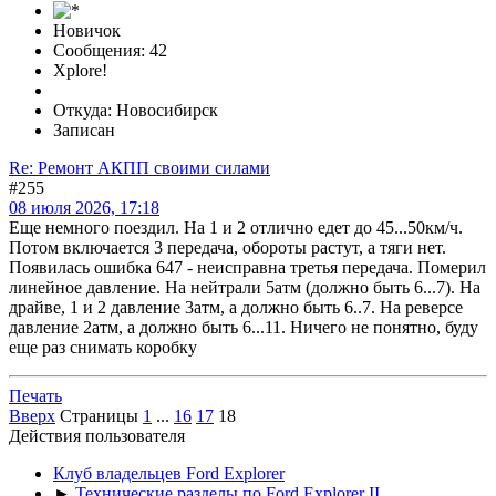
Новичок
Сообщения: 42
Xplore!
Откуда: Новосибирск
Записан
Re: Ремонт АКПП своими силами
#255
08 июля 2026, 17:18
Еще немного поездил. На 1 и 2 отлично едет до 45...50км/ч.
Потом включается 3 передача, обороты растут, а тяги нет.
Появилась ошибка 647 - неисправна третья передача. Померил
линейное давление. На нейтрали 5атм (должно быть 6...7). На
драйве, 1 и 2 давление 3атм, а должно быть 6..7. На реверсе
давление 2атм, а должно быть 6...11. Ничего не понятно, буду
еще раз снимать коробку
Печать
Вверх
Страницы
1
...
16
17
18
Действия пользователя
Клуб владельцев Ford Explorer
►
Технические разделы по Ford Explorer II