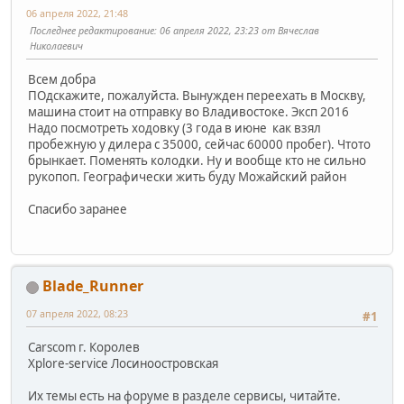
06 апреля 2022, 21:48
Последнее редактирование
: 06 апреля 2022, 23:23 от Вячеслав
Николаевич
Всем добра
ПОдскажите, пожалуйста. Вынужден переехать в Москву,
машина стоит на отправку во Владивостоке. Эксп 2016
Надо посмотреть ходовку (3 года в июне как взял
пробежную у дилера с 35000, сейчас 60000 пробег). Чтото
брынкает. Поменять колодки. Ну и вообще кто не сильно
рукопоп. Географически жить буду Можайский район
Спасибо заранее
Blade_Runner
07 апреля 2022, 08:23
#1
Carscom г. Королев
Xplore-service Лосиноостровская
Их темы есть на форуме в разделе сервисы, читайте.