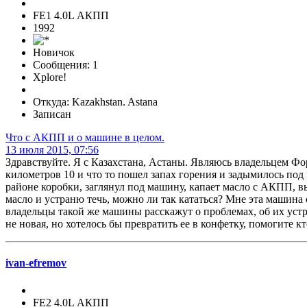
FE1 4.0L АКПП
1992
Новичок
Сообщения: 1
Xplore!
Откуда: Kazakhstan. Astana
Записан
Что с АКПП и о машине в целом.
13 июля 2015, 07:56
Здравствуйте. Я с Казахстана, Астаны. Являюсь владельцем Фор
километров 10 и что то пошел запах горения и задымилось под 
районе коробки, заглянул под машину, капает масло с АКПП, в
масло и устраню течь, можно ли так кататься? Мне эта машина о
владельцы такой же машины расскажут о проблемах, об их устр
не новая, но хотелось бы превратить ее в конфетку, помогите кт
ivan-efremov
FE2 4.0L АКПП