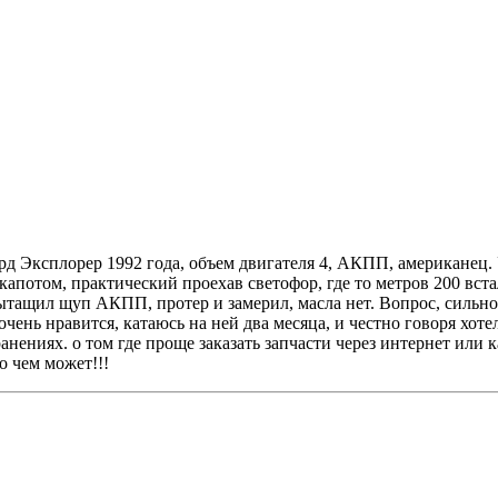
д Эксплорер 1992 года, объем двигателя 4, АКПП, американец. У
капотом, практический проехав светофор, где то метров 200 вст
ытащил щуп АКПП, протер и замерил, масла нет. Вопрос, сильно
чень нравится, катаюсь на ней два месяца, и честно говоря хоте
анениях. о том где проще заказать запчасти через интернет или
о чем может!!!