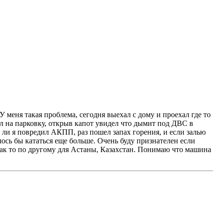
 меня такая проблема, сегодня выехал с дому и проехал где то
ал на парковку, открыв капот увидел что дымит под ДВС в
 ли я повредил АКПП, раз пошел запах горения, и если залью
лось бы кататься еще больше. Очень буду признателен если
 как то по другому для Астаны, Казахстан. Понимаю что машина