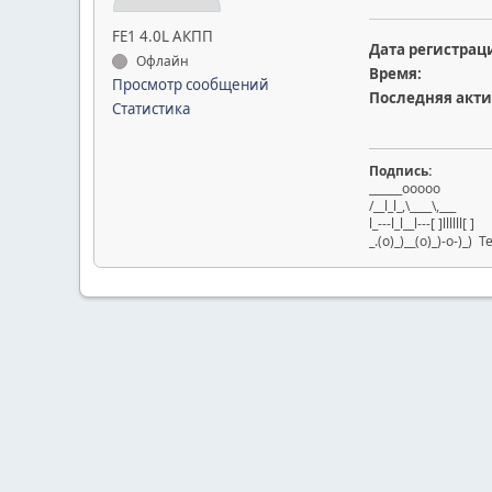
FE1 4.0L АКПП
Дата регистрац
Офлайн
Время:
Просмотр сообщений
Последняя акти
Статистика
Подпись:
______ooooo
/__l_l_,\____\,___
l_---l_l__l---[ ]llllll[ ]
_.(o)_)__(o)_)-o-)_) Te