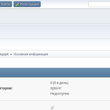
Войти
Регистрация
ФёдорК
Основная информация
►
0 (0 в день)
атаром:
Xplore!
Недоступно