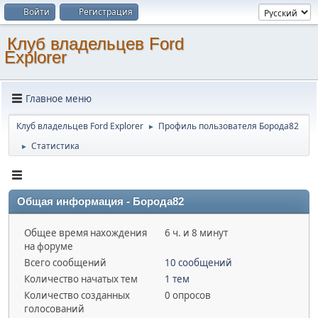
Войти
Регистрация
Клуб владельцев Ford
Explorer
Главное меню
Клуб владельцев Ford Explorer
Профиль пользователя Борода82
►
Статистика
►
Общая информация - Борода82
Общее время нахождения
6 ч. и 8 минут
на форуме
Всего сообщений
10 сообщений
Количество начатых тем
1 тем
Количество созданных
0 опросов
голосований