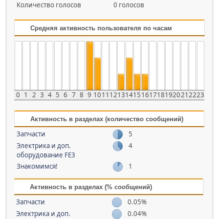
Количество голосов
0 голосов
Средняя активность пользователя по часам
0
1
2
3
4
5
6
7
8
9
10
11
12
13
14
15
16
17
18
19
20
21
22
23
Активность в разделах (количество сообщений)
Запчасти
5
Электрика и доп.
4
оборудование FE3
Знакомимся!
1
Активность в разделах (% сообщений)
Запчасти
0.05%
Электрика и доп.
0.04%