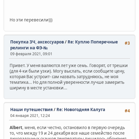
Но эти перевесили)))
Покупка ЗЧ, аксессуаров
/
Re: Куплю Поперечные
#3
релинги на ФЭ-№
09 февраля 2021, 09:01
Привет. У меня валяются лет уже семь. Говорят, от трешки
(для 4-ки были узки). Могу выслать, если сообщите цену,
которая Вас устроит- сам назвать затрудняюсь, не моя
тематика... Но для полной уверенности лучше замерить
ширину в месте установки...
Наши путешествия
/
Re: Новогодняя Калуга
#4
04 января 2021, 12:24
Albert
, меня, если честно, остановило в первую очередь
то, что между 19 и 24 декабря все наше семейство после
лихорадочных скачков температуры лишилось обоняния,