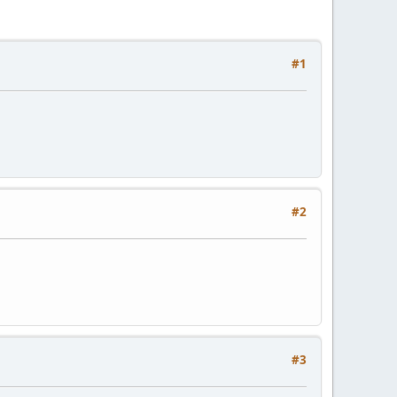
#1
#2
#3