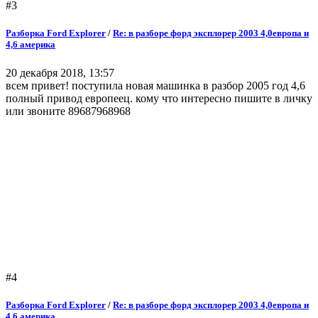
#3
Разборка Ford Explorer
/
Re: в разборе форд эксплорер 2003 4,0европа и
4,6 америка
20 декабря 2018, 13:57
всем привет! поступила новая машинка в разбор 2005 год 4,6
полный привод европеец. кому что интересно пишите в личку
или звоните 89687968968
#4
Разборка Ford Explorer
/
Re: в разборе форд эксплорер 2003 4,0европа и
4,6 америка