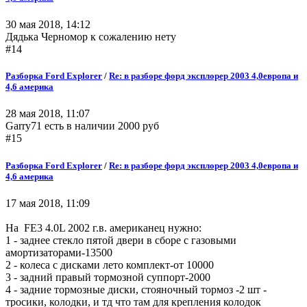
30 мая 2018, 14:12
Дядька Черномор к сожалению нету
#14
Разборка Ford Explorer
/
Re: в разборе форд эксплорер 2003 4,0европа и
4,6 америка
28 мая 2018, 11:07
Garry71 есть в наличии 2000 руб
#15
Разборка Ford Explorer
/
Re: в разборе форд эксплорер 2003 4,0европа и
4,6 америка
17 мая 2018, 11:09
На FE3 4.0L 2002 г.в. американец нужно:
1 - заднее стекло пятой двери в сборе с газовыми
амортизаторами-13500
2 - колеса с дисками лето комплект-от 10000
3 - задний правый тормозной суппорт-2000
4 - задние тормозные диски, стояночный тормоз -2 шт -
тросики, колодки, и тд что там для крепления колодок