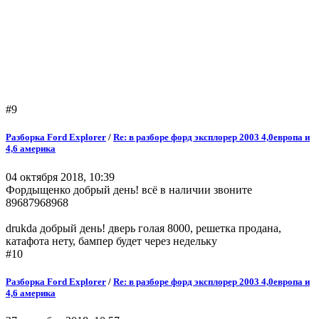
#9
Разборка Ford Explorer
/
Re: в разборе форд эксплорер 2003 4,0европа и
4,6 америка
04 октября 2018, 10:39
Фордыщенко добрый день! всё в наличии звоните
89687968968
drukda добрый день! дверь голая 8000, решетка продана,
катафота нету, бампер будет через недельку
#10
Разборка Ford Explorer
/
Re: в разборе форд эксплорер 2003 4,0европа и
4,6 америка