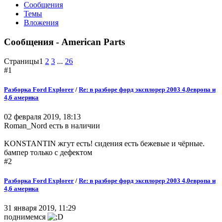
Сообщения
Темы
Вложения
Сообщения - American Parts
Страницы
1
2
3
...
26
#1
Разборка Ford Explorer
/
Re: в разборе форд эксплорер 2003 4,0европа и
4,6 америка
02 февраля 2019, 18:13
Roman_Nord есть в наличии
KONSTANTIN жгут есть! сидения есть бежевые и чёрные.
бампер только с дефектом
#2
Разборка Ford Explorer
/
Re: в разборе форд эксплорер 2003 4,0европа и
4,6 америка
31 января 2019, 11:29
поднимемся