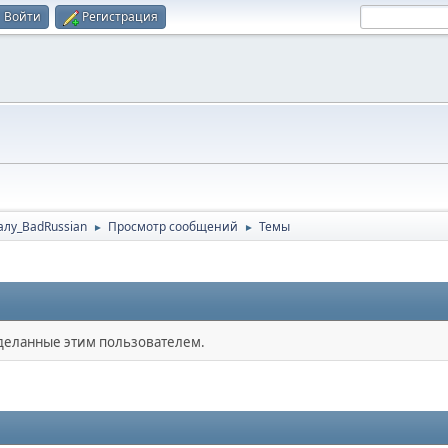
Войти
Регистрация
алу_BadRussian
Просмотр сообщений
Темы
►
►
сделанные этим пользователем.