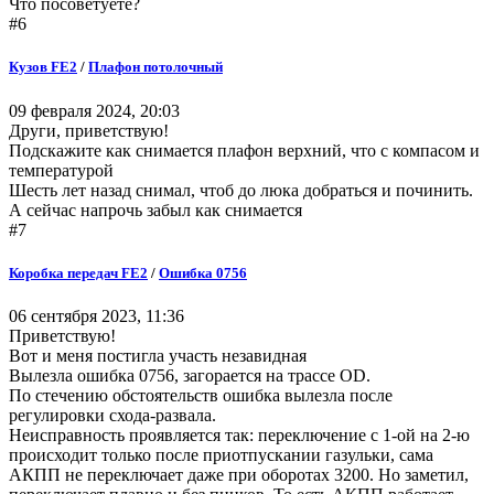
Что посоветуете?
#6
Кузов FE2
/
Плафон потолочный
09 февраля 2024, 20:03
Други, приветствую!
Подскажите как снимается плафон верхний, что с компасом и
температурой
Шесть лет назад снимал, чтоб до люка добраться и починить.
А сейчас напрочь забыл как снимается
#7
Коробка передач FE2
/
Ошибка 0756
06 сентября 2023, 11:36
Приветствую!
Вот и меня постигла участь незавидная
Вылезла ошибка 0756, загорается на трассе ОD.
По стечению обстоятельств ошибка вылезла после
регулировки схода-развала.
Неисправность проявляется так: переключение с 1-ой на 2-ю
происходит только после приотпускании газульки, сама
АКПП не переключает даже при оборотах 3200. Но заметил,