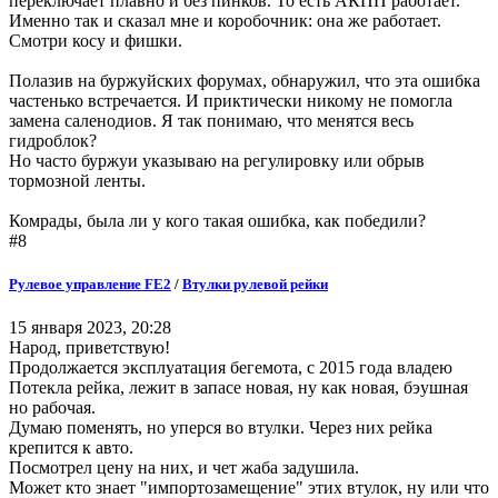
переключает плавно и без пинков. То есть АКПП работает.
Именно так и сказал мне и коробочник: она же работает.
Смотри косу и фишки.
Полазив на буржуйских форумах, обнаружил, что эта ошибка
частенько встречается. И приктически никому не помогла
замена саленодиов. Я так понимаю, что менятся весь
гидроблок?
Но часто буржуи указываю на регулировку или обрыв
тормозной ленты.
Комрады, была ли у кого такая ошибка, как победили?
#8
Рулевое управление FE2
/
Втулки рулевой рейки
15 января 2023, 20:28
Народ, приветствую!
Продолжается эксплуатация бегемота, с 2015 года владею
Потекла рейка, лежит в запасе новая, ну как новая, бэушная
но рабочая.
Думаю поменять, но уперся во втулки. Через них рейка
крепится к авто.
Посмотрел цену на них, и чет жаба задушила.
Может кто знает "импортозамещение" этих втулок, ну или что