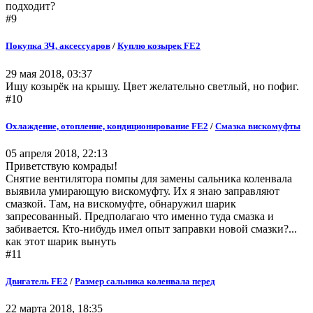
подходит?
#9
Покупка ЗЧ, аксессуаров
/
Куплю козырек FE2
29 мая 2018, 03:37
Ищу козырёк на крышу. Цвет желательно светлый, но пофиг.
#10
Охлаждение, отопление, кондиционирование FE2
/
Смазка вискомуфты
05 апреля 2018, 22:13
Приветствую комрады!
Снятие вентилятора помпы для замены сальника коленвала
выявила умирающую вискомуфту. Их я знаю заправляют
смазкой. Там, на вискомуфте, обнаружил шарик
запресованный. Предполагаю что именно туда смазка и
забивается. Кто-нибудь имел опыт заправки новой смазки?...
как этот шарик вынуть
#11
Двигатель FE2
/
Размер сальника коленвала перед
22 марта 2018, 18:35