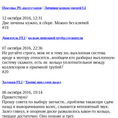
Покупка ЗЧ, аксессуаров
/
Личинки замков дверей U2
12 октября 2016, 12:31
Две личины нужно, в сборе. Можно без ключей
#19
Двигатель FE2
/
кольцо приемной трубы глушителя
07 октября 2016, 22:36
Не ругайте строго, мож не в тему но, выхлопная система
вроде к мотору относится...вообщем кто разбирал выхлопную
систему скажите, есть ли кольцо уплотнительное между
коллектором и приемной трубой?
#20
Ходовая FE2
/
Трение при сдаче назад
06 октября 2016, 19:14
Приветствую!
Прошу совета по выбору запчасти...проблема такая:при сдаче
назад и выворачивании колес, слышится непонятный звук.
Залез глянул, в опорном диске развалилось какое-то кольцо,
твердое достаточно. Оно похоже и трет.