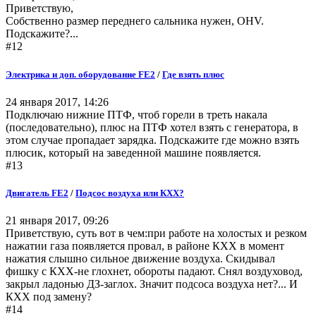
Приветствую,
Собственно размер переднего сальника нужен, OHV.
Подскажите?...
#12
Электрика и доп. оборудование FE2
/
Где взять плюс
24 января 2017, 14:26
Подключаю нижние ПТФ, чтоб горели в треть накала
(последовательно), плюс на ПТФ хотел взять с генератора, в
этом случае пропадает зарядка. Подскажите где можно взять
плюсик, который на заведенной машине появляется.
#13
Двигатель FE2
/
Подсос воздуха или КХХ?
21 января 2017, 09:26
Приветствую, суть вот в чем:при работе на холостых и резком
нажатии газа появляется провал, в районе КХХ в момент
нажатия слышно сильное движение воздуха. Скидывал
фишку с КХХ-не глохнет, обороты падают. Снял воздуховод,
закрыл ладонью ДЗ-заглох. Значит подсоса воздуха нет?... И
КХХ под замену?
#14