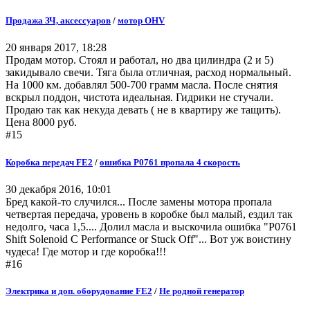
Продажа ЗЧ, аксессуаров
/
мотор OHV
20 января 2017, 18:28
Продам мотор. Стоял и работал, но два цилиндра (2 и 5)
закидывало свечи. Тяга была отличная, расход нормальный.
На 1000 км. добавлял 500-700 грамм масла. После снятия
вскрыл поддон, чистота идеальная. Гидрики не стучали.
Продаю так как некуда девать ( не в квартиру же тащить).
Цена 8000 руб.
#15
Коробка передач FE2
/
ошибка Р0761 пропала 4 скорость
30 декабря 2016, 10:01
Бред какой-то случился... После замены мотора пропала
четвертая передача, уровень в коробке был малый, ездил так
недолго, часа 1,5.... Долил масла и выскочила ошибка "P0761
Shift Solenoid C Performance or Stuck Off"... Вот уж воистину
чудеса! Где мотор и где коробка!!!
#16
Электрика и доп. оборудование FE2
/
Не родной генератор