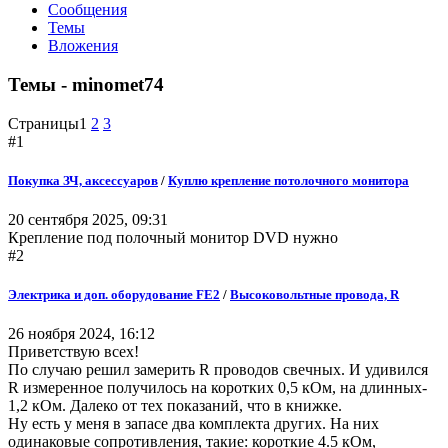
Сообщения
Темы
Вложения
Темы - minomet74
Страницы
1
2
3
#1
Покупка ЗЧ, аксессуаров
/
Куплю крепление потолочного монитора
20 сентября 2025, 09:31
Крепление под полочный монитор DVD нужно
#2
Электрика и доп. оборудование FE2
/
Высоковольтные провода, R
26 ноября 2024, 16:12
Приветствую всех!
По случаю решил замерить R проводов свечных. И удивился
R измеренное получилось на коротких 0,5 кОм, на длинных-
1,2 кОм. Далеко от тех показаний, что в книжке.
Ну есть у меня в запасе два комплекта других. На них
одинаковые сопротивления, такие: короткие 4.5 кОм,