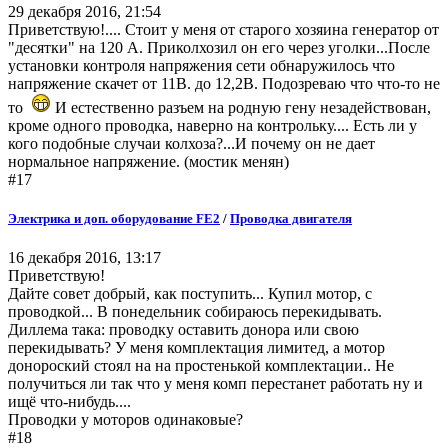
29 декабря 2016, 21:54
Приветствую!.... Стоит у меня от старого хозяина генератор от
"десятки" на 120 А. Приколхозил он его через уголки...После
установки контроля напряжения сети обнаружилось что
напряжение скачет от 11В. до 12,2В. Подозреваю что что-то не
то
И естественно разъем на родную гену незадействован,
кроме одного проводка, наверно на контрольку.... Есть ли у
кого подобные случаи колхоза?...И почему он не дает
нормальное напряжение. (мостик менян)
#17
Электрика и доп. оборудование FE2
/
Проводка двигателя
16 декабря 2016, 13:17
Приветствую!
Дайте совет добрый, как поступить... Купил мотор, с
проводкой... В понедельник собираюсь перекидывать.
Диллема така: проводку оставить донора или свою
перекидывать? У меня комплектация лимитед, а мотор
донороский стоял на на простенькой комплектации.. Не
получиться ли так что у меня комп перестанет работать ну и
ищё что-нибудь....
Проводки у моторов одинаковые?
#18