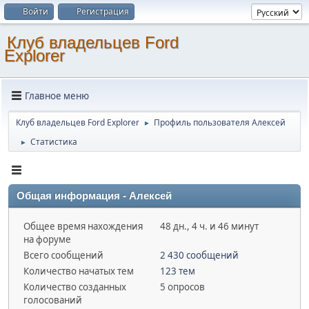
Войти
Регистрация
Клуб владельцев Ford
Explorer
Главное меню
Клуб владельцев Ford Explorer
Профиль пользователя Алексей
►
Статистика
►
Общая информация - Алексей
Общее время нахождения
48 дн., 4 ч. и 46 минут
на форуме
Всего сообщений
2 430 сообщений
Количество начатых тем
123 тем
Количество созданных
5 опросов
голосований