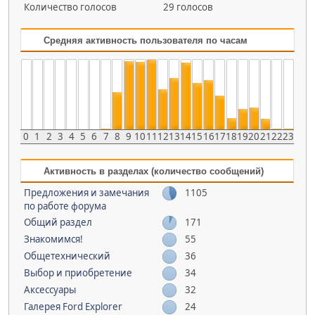
Количество голосов
29 голосов
Средняя активность пользователя по часам
0
1
2
3
4
5
6
7
8
9
10
11
12
13
14
15
16
17
18
19
20
21
22
23
Активность в разделах (количество сообщений)
Предложения и замечания
1105
по работе форума
Общий раздел
171
Знакомимся!
55
Общетехнический
36
Выбор и приобретение
34
Аксессуары
32
Галерея Ford Explorer
24