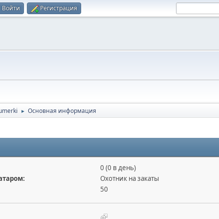
Войти
Регистрация
umerki
Основная информация
►
0 (0 в день)
атаром:
Охотник на закаты
50