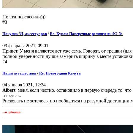
Но эти перевесили)))
#3
Покупка ЗЧ, аксессуаров
/
Re: Куплю Поперечные релинги на ФЭ-№
09 февраля 2021, 09:01
Привет. У меня валяются лет уже семь. Говорят, от трешки (для 
полной уверенности лучше замерить ширину в месте установки.
#4
Наши путешествия
/
Re: Новогодняя Калуга
04 января 2021, 12:24
Albert
, меня, если честно, остановило в первую очередь то, ч
и вкуса...
Рисковать не хотелось, но пообщаться на разумной дистанции
...и добавил: