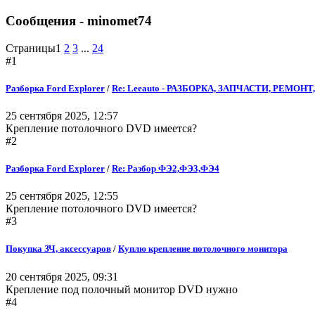
Сообщения - minomet74
Страницы
1
2
3
...
24
#1
Разборка Ford Explorer
/
Re: Leeauto - РАЗБОРКА, ЗАПЧАСТИ, РЕМОНТ,
25 сентября 2025, 12:57
Крепление потолочного DVD имеется?
#2
Разборка Ford Explorer
/
Re: Разбор ФЭ2,ФЭ3,ФЭ4
25 сентября 2025, 12:55
Крепление потолочного DVD имеется?
#3
Покупка ЗЧ, аксессуаров
/
Куплю крепление потолочного монитора
20 сентября 2025, 09:31
Крепление под полочный монитор DVD нужно
#4