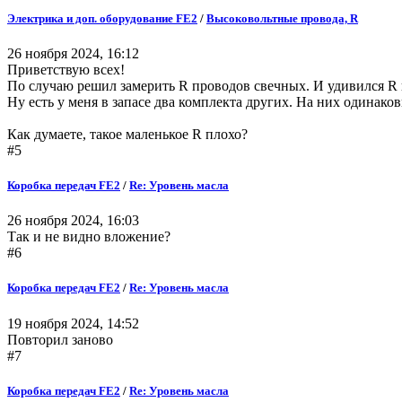
Электрика и доп. оборудование FE2
/
Высоковольтные провода, R
26 ноября 2024, 16:12
Приветствую всех!
По случаю решил замерить R проводов свечных. И удивился R и
Ну есть у меня в запасе два комплекта других. На них одинако
Как думаете, такое маленькое R плохо?
#5
Коробка передач FE2
/
Re: Уровень масла
26 ноября 2024, 16:03
Так и не видно вложение?
#6
Коробка передач FE2
/
Re: Уровень масла
19 ноября 2024, 14:52
Повторил заново
#7
Коробка передач FE2
/
Re: Уровень масла