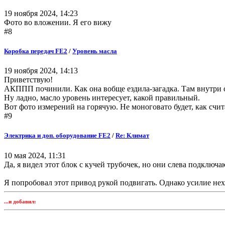
19 ноября 2024, 14:23
Фото во вложении. Я его вижу
#8
Коробка передач FE2
/
Уровень масла
19 ноября 2024, 14:13
Приветствую!
АКППП починили. Как она вобще ездила-загадка. Там внутри 
Ну ладно, масло уровень интересует, какой правильный.
Вот фото измерений на горячую. Не моноговато будет, как счит
#9
Электрика и доп. оборудование FE2
/
Re: Климат
10 мая 2024, 11:31
Да, я видел этот блок с кучей трубочек, но они слева подключа
Я попробовал этот привод рукой подвигать. Однако усилие не
...и добавил: