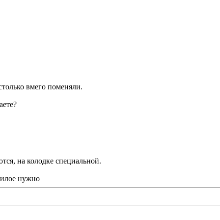
столько вмего поменяли.
аете?
ются, на колодке специальной.
хилое нужно