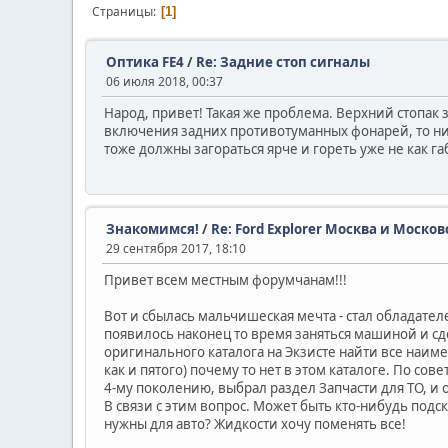
Страницы
1
Оптика FE4
/
Re: Задние стоп сигналы
06 июля 2018, 00:37
Народ, привет! Такая же проблема. Верхний стопак 
включения задних противотуманных фонарей, то ниж
тоже должны загораться ярче и гореть уже не как габ
Знакомимся!
/
Re: Ford Explorer Москва и Москов
29 сентября 2017, 18:10
Привет всем местным форумчанам!!!
Вот и сбылась мальчишеская мечта - стал обладат
появилось наконец то время заняться машиной и сд
оригинального каталога на Экзисте найти все наиме
как и пятого) почему то нет в этом каталоге. По со
4-му поколению, выбрал раздел Запчасти для ТО, и 
В связи с этим вопрос. Может быть кто-нибудь подс
нужны для авто? Жидкости хочу поменять все!