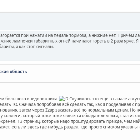
загорается при нажатии на педаль тормоза, а нижние нет. Причём л
ние лампочки габаритных огней начинают гореть в 2 раза ярче. Я т
ариты, а как стоп сигналы.
ская область
елем большого внедорожника
Случилось это ещё в начале август
елать ТО. Сначала попробовал всё сделать так, как я проделывал 
нования, затем через Zzap заказать всё по нормальным ценам. Но не
вету коллеги, который тоже тоже является обладателем экса, стал и
охренел. 13 страниц, которые надо проштудировать прежде, чем на
кажет, есть ли здесь где-нибудь раздел, где просто списком указан