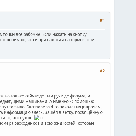
#1
ампочки все рабочие. Если нажать на кнопку
ак понимаю, что и при нажатии на тормоз, они
#2
а, но только сейчас дошли руки до форума, и
с предыдущими машинами. А именно - с помощью
 тут то было. Эксплорера 4-го поколения (впрочем,
скать информацию здесь. Зашёл в ветку, посвящённую
йти то, что нужно
ы номера расходников и всех жидкостей, которые