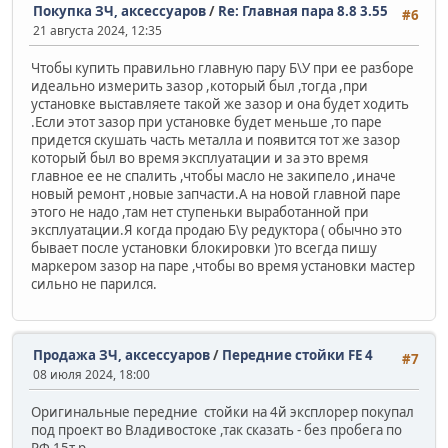
Покупка ЗЧ, аксессуаров
/
Re: Главная пара 8.8 3.55
#6
21 августа 2024, 12:35
Чтобы купить правильно главную пару Б\У при ее разборе
идеально измерить зазор ,который был ,тогда ,при
установке выставляете такой же зазор и она будет ходить
.Если этот зазор при установке будет меньше ,то паре
придется скушать часть металла и появится тот же зазор
который был во время эксплуатации и за это время
главное ее не спалить ,чтобы масло не закипело ,иначе
новый ремонт ,новые запчасти.А на новой главной паре
этого не надо ,там нет ступеньки выработанной при
эксплуатации.Я когда продаю Б\у редуктора ( обычно это
бывает после установки блокировки )то всегда пишу
маркером зазор на паре ,чтобы во время установки мастер
сильно не парился.
Продажа ЗЧ, аксессуаров
/
Передние стойки FE 4
#7
08 июля 2024, 18:00
Оригинальные передние стойки на 4й эксплорер покупал
под проект во Владивостоке ,так сказать - без пробега по
РФ.15т.р