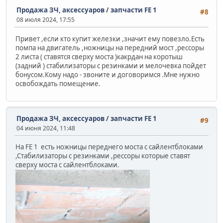
Продажа ЗЧ, аксессуаров
/
запчасти FE 1
#8
08 июля 2024, 17:55
Привет ,если кто купит железки ,значит ему повезло.Есть
помпа на двигатель ,ножницы на передний мост ,рессоры
2 листа ( ставятся сверху моста )какрдан на коротыш
(задний ) стабилизаторы с резинками и мелочевка пойдет
бонусом.Кому надо - звоните и договоримся .Мне нужно
освобождать помещение.
Продажа ЗЧ, аксессуаров
/
запчасти FE 1
#9
04 июня 2024, 11:48
На FE 1 есть ножницы переднего моста с сайлентблоками
,Стабилизаторы с резинками ,рессоры которые ставят
сверху моста с сайлентблоками.