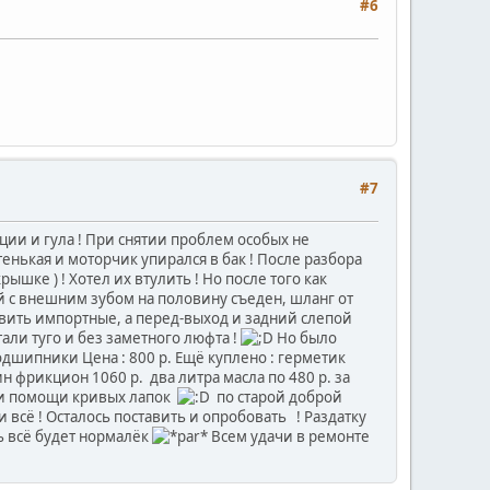
#6
#7
ции и гула ! При снятии проблем особых не
тенькая и моторчик упирался в бак ! После разбора
шке ) ! Хотел их втулить ! Но после того как
ый с внешним зубом на половину съеден, шланг от
авить импортные, а перед-выход и задний слепой
стали туго и без заметного люфта !
Но было
дшипники Цена : 800 р. Ещё куплено : герметик
н фрикцион 1060 р.
два литра масла по 480 р. за
 при помощи кривых лапок
по старой доброй
 и всё ! Осталось поставить и опробовать
! Раздатку
сь всё будет нормалёк
Всем удачи в ремонте