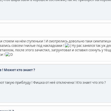
сп и стояли на нём ступеньки ! И смотрелись довольно таки симпатиш
казались совсем гнилые под накладками !
Ну рас занялся так уж де
ллом, после этого зачистил, загрунтовал и оставил сохнуть у тёщи 
ки !
 ! Может кто знает ?
т такую приблуду ! Фишка от неё отключена ! Кто знает что это ?