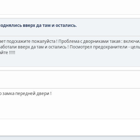
однялись вверх да там и остались.
ает подскажите пожалуйста ! Проблема с дворниками такая : включ
аботали вверх да там и остались ! Посмотрел предохранители - цел
те !!!!!
р замка передней двери !