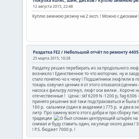
Покупка колес, шин, дисков
/
Куплю зимнюю рез
12 августа 2015, 22:48
Куплю зимнюю резину на 2 эксп. ! Можно с дисками 
Раздатка FE2
/
Небольшой отчёт по ремонту 4405
25 марта 2015, 10:28
Раздатку решил перебирать из за продольного люфт
возникло ! Единственное то что моторчик. ну и зао
стало понятно чо к чему ! Подшипники люфтили в пос
токарь озвучил ценник я от этого отказался (ценни
насоса к фильтру лопнул, люфт оси вилки . Короче 
отечественные !
Цена : skf 6209 N -1200 р, fag 630
принято решение всё таки подстраховаться и была 
160 р.
сальники (один в академии ) 775 р.
и два в э
литр
Про замену всего этого добра и про сборку пи
традиции
был сломан центрующий штырёк на
снимал и буду ставить один, на улице около дома ! 
! P.S. бюджет 7000 р. !