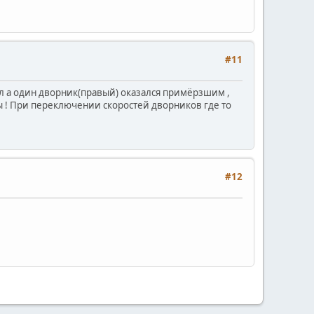
#11
ил а один дворник(правый) оказался примёрзшим ,
ы ! При переключении скоростей дворников где то
#12