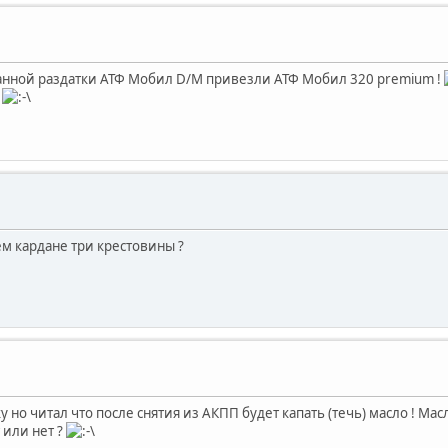
ранной раздатки АТФ Мобил D/M привезли АТФ Мобил 320 premium !
?
ем кардане три крестовины ?
 но читал что после снятия из АКПП будет капать (течь) масло ! Масл
 или нет ?