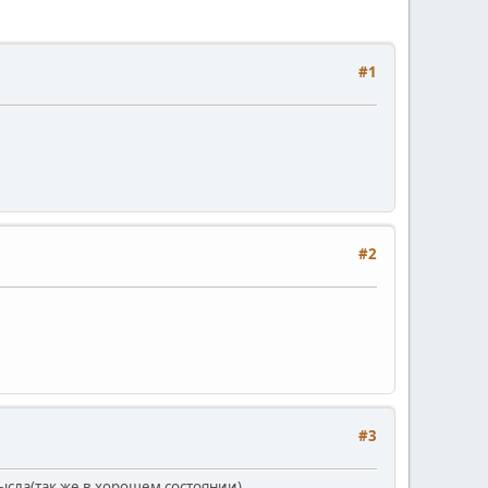
#1
#2
#3
сла(так же в хорошем состоянии)