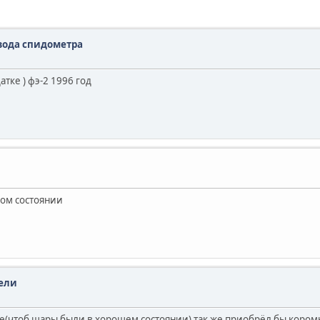
вода спидометра
тке ) фэ-2 1996 год
ном состоянии
ели
(чтоб шары были в хорошем состоянии) так же приобрёл бы коромы