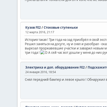
Кузов FE2
/
Стоковые ступеньки
12 марта 2016, 21:17
История такая ! Три года на зад приобрёл я свой эк
Решил заняться на досуге, ну и снял и разобрал - о
вырезал проржавевшие участки и заварил новым мета
три года !
А сей час вот дошли у меня до них ру
Электрика и доп. оборудование FE2
/
Подскажите
24 января 2016, 18:54
Снял передний бампер и левое крыло ! Обнаружил во