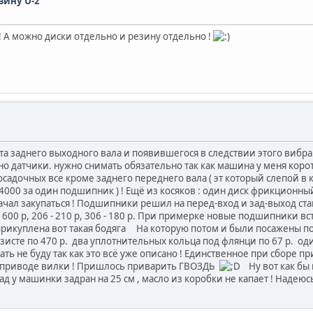
ину U-2
! А можно диски отдельно и резину отдельно !
а заднего выходного вала и появившегося в следствии этого вибра
дно датчики. нужно снимать обязательно так как машина у меня коро
адочных все кроме заднего переднего вала ( эт который слепой в кры
к 4000 за один подшипник ) ! Ещё из косяков : один диск фрикционн
начал закупаться ! Подшипники решил на перед-вход и зад-выход ст
6 - 600 р, 206 - 210 р, 306 - 180 р. При примерке новые подшипники в
прикуплена вот такая бодяга
На которую потом и были посажены по
кзисте по 470 р.
два уплотнительных кольца под флянци по 67 р.
оди
сать не буду так как это всё уже описано ! Единственное при сборе
 приводе вилки ! Пришлось приварить ГВОЗДЬ
Ну вот как бы
Зад у машинки задран на 25 см , масло из коробки не капает ! Надею