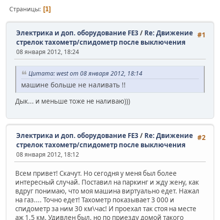
Страницы
1
Электрика и доп. оборудование FE3
/
Re: Движение
#1
стрелок тахометр/спидометр после выключения
08 января 2012, 18:24
Цитата: west от 08 января 2012, 18:14
машине больше не наливать !!
Дык... и меньше тоже не наливаю)))
Электрика и доп. оборудование FE3
/
Re: Движение
#2
стрелок тахометр/спидометр после выключения
08 января 2012, 18:12
Всем привет! Скачут. Но сегодня у меня был более
интересный случай. Поставил на паркинг и жду жену, как
вдруг понимаю, что моя машина виртуально едет. Нажал
на газ.... Точно едет! Тахометр показывает 3 000 и
спидометр за ним 30 км\час! И проехал так стоя на месте
аж 1,5 км. Удивлен был, но по приезду домой такого