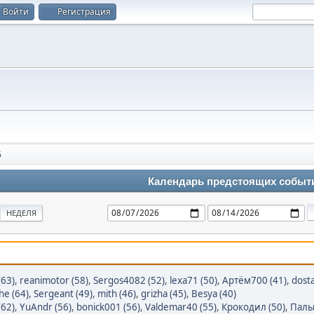
Войти
Регистрация
6
Календарь предстоящих событ
НЕДЕЛЯ
(63)
,
reanimotor (58)
,
Sergos4082 (52)
,
lexa71 (50)
,
Артём700 (41)
,
dost
he (64)
,
Sergeant (49)
,
mith (46)
,
grizha (45)
,
Besya (40)
(62)
,
YuAndr (56)
,
bonick001 (56)
,
Valdemar40 (55)
,
Крокодил (50)
,
Палы