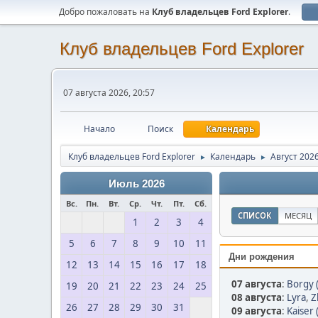
Добро пожаловать на
Клуб владельцев Ford Explorer
.
Клуб владельцев Ford Explorer
07 августа 2026, 20:57
Начало
Поиск
Календарь
Клуб владельцев Ford Explorer
Календарь
Август 202
►
►
Июль 2026
Вс.
Пн.
Вт.
Ср.
Чт.
Пт.
Сб.
СПИСОК
МЕСЯЦ
1
2
3
4
5
6
7
8
9
10
11
Дни рождения
12
13
14
15
16
17
18
07 августа
:
Borgy 
19
20
21
22
23
24
25
08 августа
:
Lyra
,
Z
26
27
28
29
30
31
09 августа
:
Kaiser 