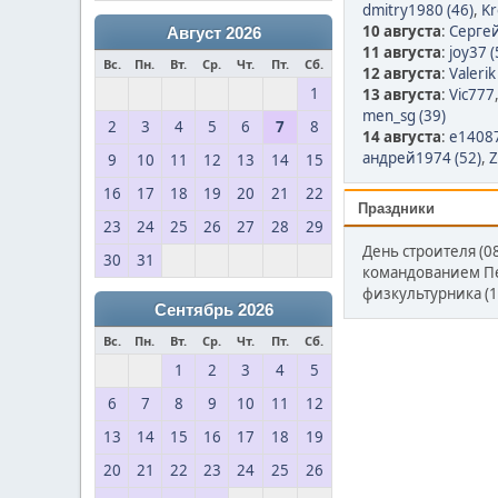
dmitry1980 (46)
,
Kr
10 августа
:
Серге
Август 2026
11 августа
:
joy37 (
Вс.
Пн.
Вт.
Ср.
Чт.
Пт.
Сб.
12 августа
:
Valerik
1
13 августа
:
Vic777
men_sg (39)
2
3
4
5
6
7
8
14 августа
:
e1408
андрей1974 (52)
,
Z
9
10
11
12
13
14
15
16
17
18
19
20
21
22
Праздники
23
24
25
26
27
28
29
День строителя (0
30
31
командованием Пет
физкультурника (1
Сентябрь 2026
Вс.
Пн.
Вт.
Ср.
Чт.
Пт.
Сб.
1
2
3
4
5
6
7
8
9
10
11
12
13
14
15
16
17
18
19
20
21
22
23
24
25
26