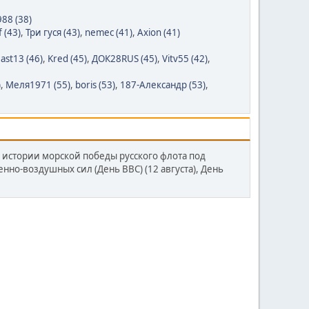
88 (38)
 (43)
,
Три гуся (43)
,
nemec (41)
,
Axion (41)
Jast13 (46)
,
Kred (45)
,
ДОК28RUS (45)
,
Vitv55 (42)
,
)
,
Меля1971 (55)
,
boris (53)
,
187-Александр (53)
,
й истории морской победы русского флота под
енно-воздушных сил (День ВВС) (12 августа), День