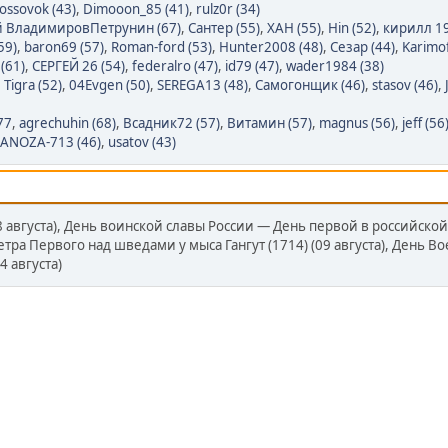
ossovok (43)
,
Dimooon_85 (41)
,
rulz0r (34)
й ВладимировПетрунин (67)
,
Сантер (55)
,
XAH (55)
,
Hin (52)
,
кирилл 19
59)
,
baron69 (57)
,
Roman-ford (53)
,
Hunter2008 (48)
,
Сезар (44)
,
Karimof
 (61)
,
СЕРГЕЙ 26 (54)
,
federalro (47)
,
id79 (47)
,
wader1984 (38)
,
Tigra (52)
,
04Evgen (50)
,
SEREGA13 (48)
,
Самогонщик (46)
,
stasov (46)
,
77
,
agrechuhin (68)
,
Всадник72 (57)
,
Витамин (57)
,
magnus (56)
,
jeff (56
ANOZA-713 (46)
,
usatov (43)
8 августа), День воинской славы России — День первой в российско
ра Первого над шведами у мыса Гангут (1714) (09 августа), День Во
4 августа)