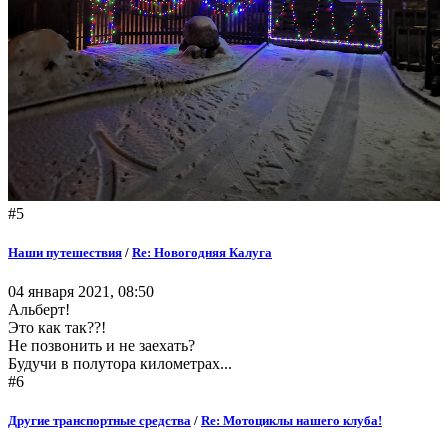
#5
Наши путешествия
/
Re: Новогодняя Калуга
04 января 2021, 08:50
Альберт!
Это как так??!
Не позвонить и не заехать?
Будучи в полутора километрах...
#6
Другие транспортные средства
/
Re: Мотоциклы нашего клуба!