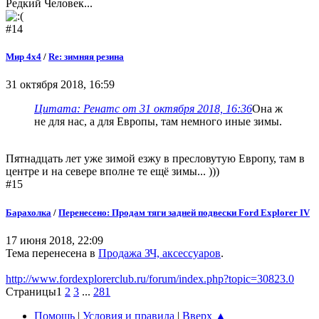
Редкий Человек...
#14
Мир 4х4
/
Re: зимняя резина
31 октября 2018, 16:59
Цитата: Ренатс от 31 октября 2018, 16:36
Она ж
не для нас, а для Европы, там немного иные зимы.
Пятнадцать лет уже зимой езжу в пресловутую Европу, там в
центре и на севере вполне те ещё зимы... )))
#15
Барахолка
/
Перенесено: Продам тяги задней подвески Ford Explorer IV
17 июня 2018, 22:09
Тема перенесена в
Продажа ЗЧ, аксессуаров
.
http://www.fordexplorerclub.ru/forum/index.php?topic=30823.0
Страницы
1
2
3
...
281
Помощь
|
Условия и правила
|
Вверх ▲