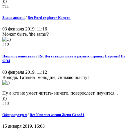
)))
#11
Знакомимся!
/
Re: Ford explorer Калуга
03 февраля 2019, 11:16
Может быть, 'the same'?
#12
Наши путешествия
/
Re: Дегустация пива в разных странах Европы! На
ФЭ4
03 февраля 2019, 11:12
Володя, Татьяна- молодцы, снимаю шляпу!
Ну а кто не умеет читать- ничего, повзрослеет, научится...
)))
#13
Общий раздел
/
Re: Ушел из жизни Женя Gene51
15 января 2019, 16:08