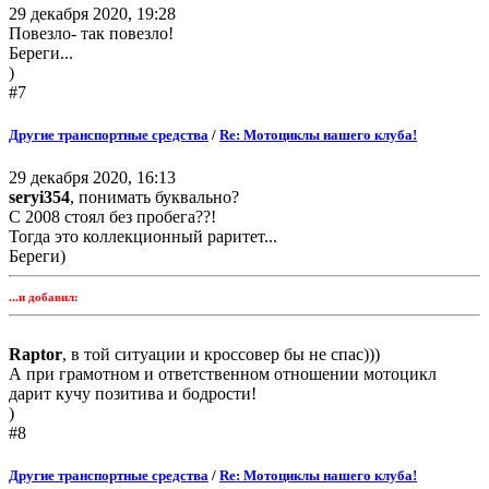
29 декабря 2020, 19:28
Повезло- так повезло!
Береги...
)
#7
Другие транспортные средства
/
Re: Мотоциклы нашего клуба!
29 декабря 2020, 16:13
seryi354
, понимать буквально?
С 2008 стоял без пробега??!
Тогда это коллекционный раритет...
Береги)
...и добавил:
Raptor
, в той ситуации и кроссовер бы не спас)))
А при грамотном и ответственном отношении мотоцикл
дарит кучу позитива и бодрости!
)
#8
Другие транспортные средства
/
Re: Мотоциклы нашего клуба!