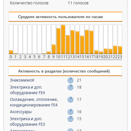
Количество голосов
11 голосов
Средняя активность пользователя по часам
0
1
2
3
4
5
6
7
8
9
10
11
12
13
14
15
16
17
18
19
20
21
22
23
Активность в разделах (количество сообщений)
Знакомимся!
21
Электрика и доп.
18
оборудование FE4
Охлаждение, отопление,
17
кондиционирование FE4
Аксессуары
16
Электрика и доп.
15
оборудование FE3