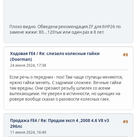
Плохо видно. Обведена рекомендация ZF для 6HP26 по
замене жижи: 80...120тык или один раз в 8 лет.
Ходовая FE4
/
Re: слизало колесные гайки
#8
(Doorman)
24 июня 2024, 17:38
Если речь о передних - пох! Там чаще ступицы меняются,
нужно гайки менять. С задними сложнее. Вечные гайки
там вредны. Они срезают резьбу шпилек со асеми
вытекающими. Не уверен в истинности, но щинщик на
ровере вообще сказал о разовости колесных гаек.
Продажа FE4
/
Re: Продам эксп 4 ,2008 4.6 V8 v3
#9
296лс
11 июня 2024, 16:49