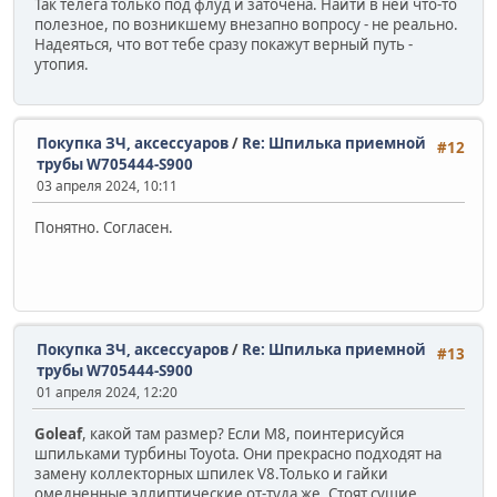
Так телега только под флуд и заточена. Найти в ней что-то
полезное, по возникшему внезапно вопросу - не реально.
Надеяться, что вот тебе сразу покажут верный путь -
утопия.
Покупка ЗЧ, аксессуаров
/
Re: Шпилька приемной
#12
трубы W705444-S900
03 апреля 2024, 10:11
Понятно. Согласен.
Покупка ЗЧ, аксессуаров
/
Re: Шпилька приемной
#13
трубы W705444-S900
01 апреля 2024, 12:20
Goleaf
, какой там размер? Если М8, поинтерисуйся
шпильками турбины Toyota. Они прекрасно подходят на
замену коллекторных шпилек V8.Только и гайки
омедненные эллиптические от-туда же. Стоят сущие