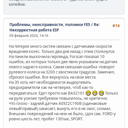
копейки.
Проблемы, неисправности, поломки FE5
/
Re:
#14
Некорректная работа ESP
09 февраля 2024, 14:16
На пятерке много систем связано с датчиками скорости
вращения колес. Только два дня назад с этим столкнулся.
На панели выскочила гирлянда, Forscan показал 10
ошибок, из которых только две явно указывали на датчик
левого заднего колеса. Самая смешная ошибка -поворот
рулевого колеса на 3200 с хвостиком градусов. Заменил,
сбросил ошибки. Все вернулось на свои места.
На Э5 хоть нет необходимости выдергивать
предохранители как на четверке, чтоб как-то
передвигаться. Едет просто как ВАЗ2101
Только
на руле усилие требуемое повысилось, не критично.
Что плохо - задний датчик AE9Z2C190B (одинаковые
левый\правый) закисает, вынуть его я не смог, сломал.
Внешних повреждений на нем не было, сдох сам. FORD-у
ровно шесть лет, пробег 130тык, SPORT.