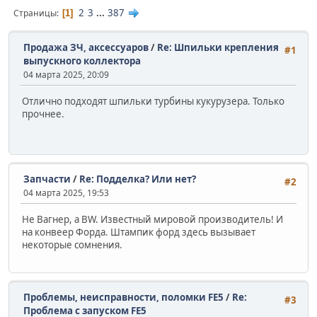
2
3
...
387
Страницы
1
Продажа ЗЧ, аксессуаров
/
Re: Шпильки крепления
#1
выпускного коллектора
04 марта 2025, 20:09
Отлично подходят шпильки турбины кукурузера. Только
прочнее.
Запчасти
/
Re: Подделка? Или нет?
#2
04 марта 2025, 19:53
Не Вагнер, а BW. Известный мировой производитель! И
на конвеер Форда. Штампик форд здесь вызывает
некоторые сомнения.
Проблемы, неисправности, поломки FE5
/
Re:
#3
Проблема с запуском FE5