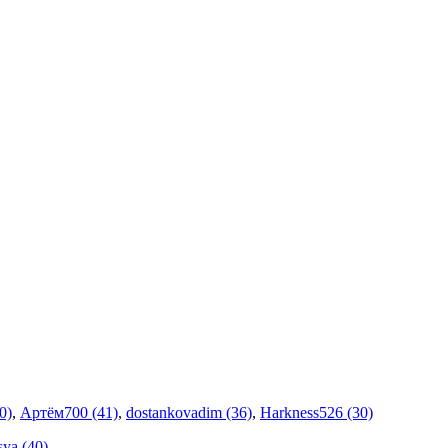
0)
,
Артём700 (41)
,
dostankovadim (36)
,
Harkness526 (30)
ya (40)