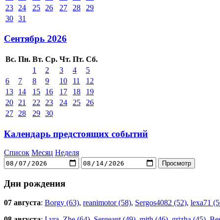
23
24
25
26
27
28
29
30
31
Сентябрь 2026
Вс.
Пн.
Вт.
Ср.
Чт.
Пт.
Сб.
1
2
3
4
5
6
7
8
9
10
11
12
13
14
15
16
17
18
19
20
21
22
23
24
25
26
27
28
29
30
Календарь предстоящих событий
Список
Месяц
Неделя
Дни рождения
07 августа
:
Borgy (63)
,
reanimotor (58)
,
Sergos4082 (52)
,
lexa71 (5
08 августа
:
Lyra
,
Zhe (64)
,
Sergeant (49)
,
mith (46)
,
grizha (45)
,
Bes