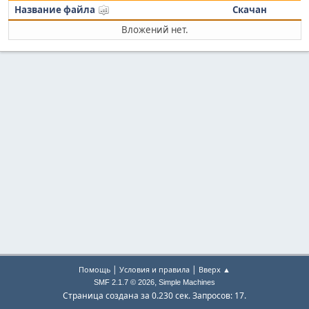
Название файла
Скачан
Вложений нет.
|
|
Помощь
Условия и правила
Вверх ▲
,
SMF 2.1.7 © 2026
Simple Machines
Страница создана за 0.230 сек. Запросов: 17.