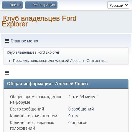
Войти
Регистрация
Клуб владельцев Ford
Explorer
Главное меню
Клуб владельцев Ford Explorer
Профиль пользователя Алексей Лосев
Статистика
►
►
Общая информация - Алексей Лосев
Общее время нахождения
2 ч. и 54 минут
на форуме
Всего сообщений
0 сообщений
Количество начатых тем
0 тем
Количество созданных
0 опросов
голосований