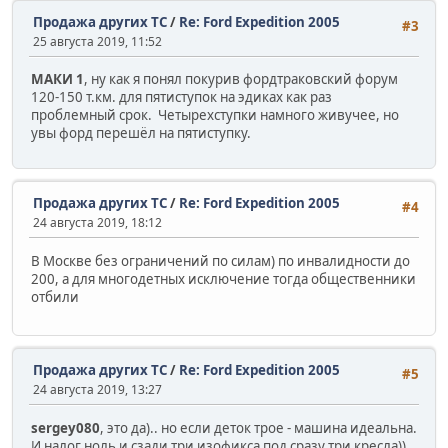
Продажа других ТС
/
Re: Ford Expedition 2005
#3
25 августа 2019, 11:52
МАКИ 1
, ну как я понял покурив фордтраковский форум
120-150 т.км. для пятиступок на эдиках как раз
проблемный срок. Четырехступки намного живучее, но
увы форд перешёл на пятиступку.
Продажа других ТС
/
Re: Ford Expedition 2005
#4
24 августа 2019, 18:12
В Москве без ограничений по силам) по инвалидности до
200, а для многодетных исключение тогда общественники
отбили
Продажа других ТС
/
Re: Ford Expedition 2005
#5
24 августа 2019, 13:27
sergey080
, это да).. но если деток трое - машина идеальна.
И налог ноль и сзади три изофикса под сразу три кресла))