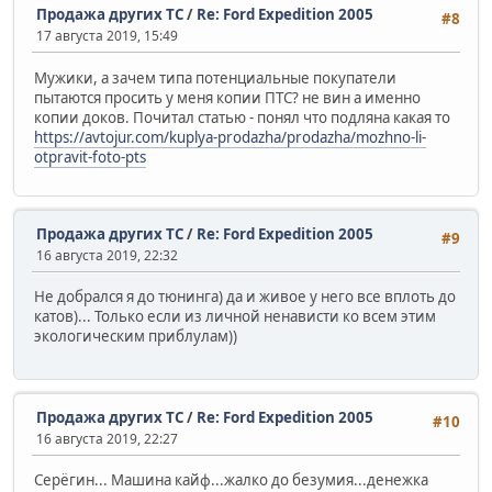
Продажа других ТС
/
Re: Ford Expedition 2005
#8
17 августа 2019, 15:49
Мужики, а зачем типа потенциальные покупатели
пытаются просить у меня копии ПТС? не вин а именно
копии доков. Почитал статью - понял что подляна какая то
https://avtojur.com/kuplya-prodazha/prodazha/mozhno-li-
otpravit-foto-pts
Продажа других ТС
/
Re: Ford Expedition 2005
#9
16 августа 2019, 22:32
Не добрался я до тюнинга) да и живое у него все вплоть до
катов)... Только если из личной ненависти ко всем этим
экологическим приблулам))
Продажа других ТС
/
Re: Ford Expedition 2005
#10
16 августа 2019, 22:27
Серёгин... Машина кайф...жалко до безумия...денежка