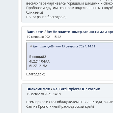
весело перемаргиваясь горящими диодами и споко
Пробовали другим сканером подключенным к ноутбуку
ближним)
P.S. За ранее благодарю)
Запчасти
/
Re: Не знаете номер запчасти или ар
19 февраля 2021, 15:42
Цитата: goffin от 19 февраля 2021, 14:11
Борода82
4L2Z1104AA
6L2Z1215A
Благодарю)
Знакомимся!
/
Re: Ford Explorer Юг России.
19 февраля 2021, 14:09
Всем привет! Стал обладателем FE 3 2005года, о 4 л
Сам из Кропоткина (Краснодарский край)