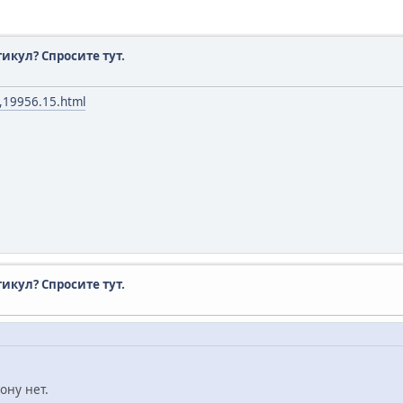
тикул? Спросите тут.
c,19956.15.html
тикул? Спросите тут.
ону нет.