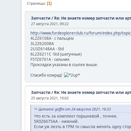
Страницы
1
Запчасти
/
Re: Не знаете номер запчасти или ар
27 августа 2021, 09:22
http://www.fordexplorerclub.ru/forum/index.php/topi
4L2Z6108A - с пальцем
3L2Z6200BA
2U3Z6148AA - Std
6L2Z6211C -Std (шатунные)
F5TZ6701A - сальник
Прокладки указаны в ссылке выше.
Спасибо комрад!
Запчасти
/
Re: Не знаете номер запчасти или ар
25 августа 2021, 10:02
Цитата: goffin от 24 августа 2021, 16:33
Что есть за комплект поршневой , точнее.
5R3Z6675AA - нижний.
Если уж лезть в ГРМ то смысла менять одну стор