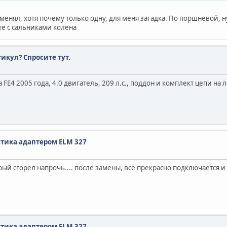
менял, хотя почему только одну, для меня загадка. По поршневой, н
те с сальниками колена
тикул? Спросите тут.
4 2005 года, 4.0 двигатель, 209 л.с., поддон и комплект цепи на л
стика адаптером ELM 327
ый сгорел напрочь.... после замены, всё прекрасно подключается и 
стика адаптером ELM 327