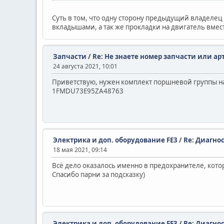
Суть в том, что одну сторону предыдущий владелец 
вкладышами, а так же прокладки на двигатель вмес
Запчасти
/
Re: Не знаете номер запчасти или ар
24 августа 2021, 10:01
Приветствую, нужен комплект поршневой группы на FE
1FMDU73E95ZA48763
Электрика и доп. оборудование FE3
/
Re: Диагно
18 мая 2021, 09:14
Всё дело оказалось именно в предохранителе, котор
Спасибо парни за подсказку)
Электрика и доп. оборудование FE3
/
Re: Диагно