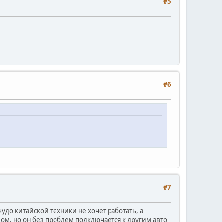
#5
#6
#7
до китайской техники не хочет работать, а
ом, но он без проблем подключается к другим авто