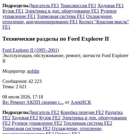
Подразделы
Двигатель FE1
Трансмиссия FE1
Ходовая FE1
Кузов FE1
Электрика и доп. оборудование FE1
Рулевое
управление FE1
Тормозная система FE1
Охлаждение,
отопление, кондиционирование FE1
Колхоз "Красная мысль"
FE1
Технические разделы по Ford Explorer II
Ford Explorer II (1995–2001)
Эксплуатация, обслуживание, ремонт, запчасти Ford Explorer
II
Модератор:
goblin
Сообщения: 42 223
Темы: 2 621
08 июля 2026, 17:18
Re: Ремонт АКПП своими с...
от
АлекНСК
Подразделы
Двигатель FE2
Коробка передач FE2
Раздатка
FE2
Ходовая FE2
Кузов FE2
Электрика и доп. оборудование
FE2
Рулевое управление FE2
Топливная система FE2
Тормозная система FE2
Охлаждение, отопление,
кондиционирование FE2
Оптика FE2