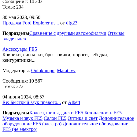
Сообщения: 14 203
Темы: 204
30 мая 2023, 09:50
Продажа Ford Explorer из...
от
dfg23
Подразделы
Сравнение с другими автомобилями
Отзывы
владельцев
Аксессуары FE5
Коврики, сигналки, брызговики, пороги, лебедки,
кенгурятники...
Модераторы:
Outokumpu
,
Marat_vv
Сообщения: 10 567
Темы: 272
04 июня 2024, 08:57
Re: Быстрый заук правого...
от
Albert
Подразделы
Колеса, шины, диски FE5
Безопасность FE5
Музыка и звук FE5
Салон FE5
Оптика и свет
Дополнительное
оборудование FE5 (электро)
Дополнительное оборудование
FE5 (не электро)