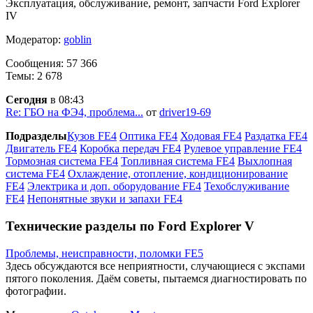
Эксплуатация, обслуживание, ремонт, запчасти Ford Explorer
IV
Модератор:
goblin
Сообщения: 57 366
Темы: 2 678
Сегодня
в 08:43
Re: ГБО на ФЭ4, проблема...
от
driver19-69
Подразделы
Кузов FE4
Оптика FE4
Ходовая FE4
Раздатка FE4
Двигатель FE4
Коробка передач FE4
Рулевое управление FE4
Тормозная система FE4
Топливная система FE4
Выхлопная
система FE4
Охлаждение, отопление, кондиционирование
FE4
Электрика и доп. оборудование FE4
Техобслуживание
FE4
Непонятные звуки и запахи FE4
Технические разделы по Ford Explorer V
Проблемы, неисправности, поломки FE5
Здесь обсуждаются все неприятности, случающиеся с экспами
пятого поколения. Даём советы, пытаемся диагностировать по
фотографии.