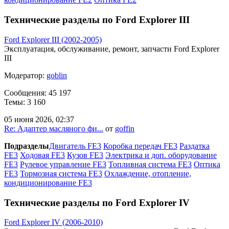
Технические разделы по Ford Explorer III
Ford Explorer III (2002-2005)
Эксплуатация, обслуживание, ремонт, запчасти Ford Explorer
III
Модератор:
goblin
Сообщения: 45 197
Темы: 3 160
05 июня 2026, 02:37
Re: Адаптер масляного фи...
от
goffin
Подразделы
Двигатель FE3
Коробка передач FE3
Раздатка
FE3
Ходовая FE3
Кузов FE3
Электрика и доп. оборудование
FE3
Рулевое управление FE3
Топливная система FE3
Оптика
FE3
Тормозная система FE3
Охлаждение, отопление,
кондиционирование FE3
Технические разделы по Ford Explorer IV
Ford Explorer IV (2006-2010)