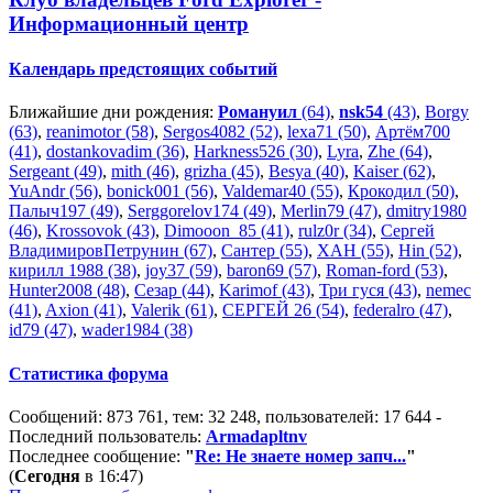
Информационный центр
Календарь предстоящих событий
Ближайшие дни рождения:
Романуил
(64)
,
nsk54
(43)
,
Borgy
(63)
,
reanimotor (58)
,
Sergos4082 (52)
,
lexa71 (50)
,
Артём700
(41)
,
dostankovadim (36)
,
Harkness526 (30)
,
Lyra
,
Zhe (64)
,
Sergeant (49)
,
mith (46)
,
grizha (45)
,
Besya (40)
,
Kaiser (62)
,
YuAndr (56)
,
bonick001 (56)
,
Valdemar40 (55)
,
Крокодил (50)
,
Палыч197 (49)
,
Serggorelov174 (49)
,
Merlin79 (47)
,
dmitry1980
(46)
,
Krossovok (43)
,
Dimooon_85 (41)
,
rulz0r (34)
,
Сергей
ВладимировПетрунин (67)
,
Сантер (55)
,
XAH (55)
,
Hin (52)
,
кирилл 1988 (38)
,
joy37 (59)
,
baron69 (57)
,
Roman-ford (53)
,
Hunter2008 (48)
,
Сезар (44)
,
Karimof (43)
,
Три гуся (43)
,
nemec
(41)
,
Axion (41)
,
Valerik (61)
,
СЕРГЕЙ 26 (54)
,
federalro (47)
,
id79 (47)
,
wader1984 (38)
Статистика форума
Сообщений: 873 761, тем: 32 248, пользователей: 17 644 -
Последний пользователь:
Armadapltnv
Последнее сообщение:
"
Re: Не знаете номер запч...
"
(
Сегодня
в 16:47)