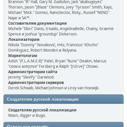
Brannon "B" Hall, Gary M. Gadsdon, Jack "akabugeyes"
Thorsen, Jason "JBlaze" Clemons, Joey "Tyrsson" Smith, Kays,
Michael "Mick." Gomez, NanoSector, Ricky., Russell "NEND"
Najar и SA™.
Составителям документации
Michele "Illori" Davis, Irisado, AngelinaBelle, Chainy, Graeme
Spence и Joshua "groundup" Dickerson.
Локализаторам
Nikola "Dzonny" Novaković, m4z, Francisco "d3vcho"
Domínguez, Robert Monden и Relyana.
Маркетологам
Adish "(F.L.A.M.E.R)" Patel, Bryan "Runic" Deakin, Marcus
"cσσкιє мσηѕтєя" Forsberg и Ralph "[n3rve]" Otowo.
Администраторам сайта
Jeremy "SleePy" Darwood.
Администраторам серверов
Derek Schwab, Michael Johnson и Liroy van Hoewijk.
Создателям русской локализации
Создателям русской локализации
Mavn, digger и Bugo.
Отдельное спасибо