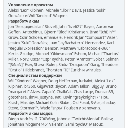
Управление проектом
Aleksi "Lex" Kilpinen, Michele "Illori" Davis, Jessica "Suki"
González и Will "Kindred" Wagner.
Разработчикам
Jon "Sesquipedalian" Stovell, John "live627" Rayes, Aaron van
Geffen, Antechinus, Bjoern "Bloc" Kristiansen, Brad "IchBin™"
Grow, Colin Schoen, emanuele, Hendrik Jan "Compuart" Visser,
Jessica "Suki" González, Juan "JayBachatero" Hernandez, Karl
"RegularExpression" Benson, Matthew "Labradoodle-360"
Kerle, Grudge, Michael "Oldiesmann" Eshom, Michael "Thantos"
Miller, Norv, Oscar "Ozp" Rydhé, Peter "Arantor" Spicer, Selman
"[SiNaN]" Eser, Shawn Bulen, Shitiz "Dragooon" Garg, Theodore
"Orstio" Hildebrandt, Thorsten "TE" Eurich и winrules.
Специалистам поддержки
Will "Kindred" Wagner, Doug Heffernan, lurkalot, Aleksi "Lex"
Kilpinen, br360, GigaWatt, ziycon, Adam Tallon, Bigguy, Bruno
"margarett" Alves, CapadY, ChalkCat, Chas Large, Duncan85,
gbsothere, JimM, Justyne, Kat, Kevin "greyknight17" Hou,
Krash, Mashby, Michael Colin Blaber, Old Fossil, S-Ace, shadav,
Steve, Storman™, Wade "sησω" Poulsen и xenovanis.
Разработчикам модов
Diego Andrés, GL700Wing, Johnnie "TwitchisMental" Ballew,
Jonathan "vbgamer45" Valentin, Sami "SychO" Mazouz,