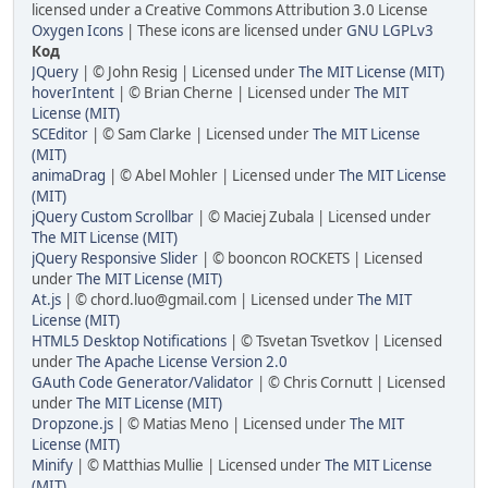
licensed under a Creative Commons Attribution 3.0 License
Oxygen Icons
| These icons are licensed under
GNU LGPLv3
Код
JQuery
| © John Resig | Licensed under
The MIT License (MIT)
hoverIntent
| © Brian Cherne | Licensed under
The MIT
License (MIT)
SCEditor
| © Sam Clarke | Licensed under
The MIT License
(MIT)
animaDrag
| © Abel Mohler | Licensed under
The MIT License
(MIT)
jQuery Custom Scrollbar
| © Maciej Zubala | Licensed under
The MIT License (MIT)
jQuery Responsive Slider
| © booncon ROCKETS | Licensed
under
The MIT License (MIT)
At.js
| © chord.luo@gmail.com | Licensed under
The MIT
License (MIT)
HTML5 Desktop Notifications
| © Tsvetan Tsvetkov | Licensed
under
The Apache License Version 2.0
GAuth Code Generator/Validator
| © Chris Cornutt | Licensed
under
The MIT License (MIT)
Dropzone.js
| © Matias Meno | Licensed under
The MIT
License (MIT)
Minify
| © Matthias Mullie | Licensed under
The MIT License
(MIT)