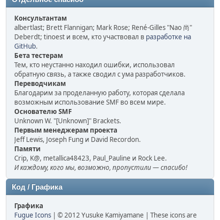
Консультантам
albertlast; Brett Flannigan; Mark Rose; René-Gilles "Nao 尚"
Deberdt; tinoest и всем, кто участвовал в
разработке на
GitHub
.
Бета тестерам
Тем, кто неустанно находил ошибки, использовал
обратную связь, а также сводил с ума разработчиков.
Переводчикам
Благодарим за проделанную работу, которая сделала
возможным использование SMF во всем мире.
Основателю SMF
Unknown W. "[Unknown]" Brackets.
Первым менеджерам проекта
Jeff Lewis, Joseph Fung и David Recordon.
Памяти
Crip, K@, metallica48423, Paul_Pauline и Rock Lee.
И каждому, кого мы, возможно, пропустили — спасибо!
Код / Графика
Графика
Fugue Icons
| © 2012 Yusuke Kamiyamane | These icons are