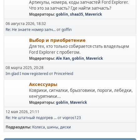
Артикулы, номера, коды запчастей Ford Explorer.
Что это за запчасть? Где найти запчасть?
Модераторы:
goblin
,
shaa35
,
Maverick
06 августа 2026, 18:32
Re: Не знаете номер запч...
от
goffin
Выбор и приобретение
Для тех, кто только собирается стать владельцем
Ford Explorer с пробегом.
Модераторы:
Ale Xan
,
goblin
,
Maverick
08 марта 2025, 20:28
Im glad I now registered
от
PrinceHeid
Аксессуары
Коврики, сигналки, брызговики, пороги, лебедки,
кенгурятники...
Модераторы:
goblin
,
Maverick
12 мая 2026, 21:11
Re: Не штатный подогрев ...
от
vopros123
Подразделы
Колеса, шины, диски