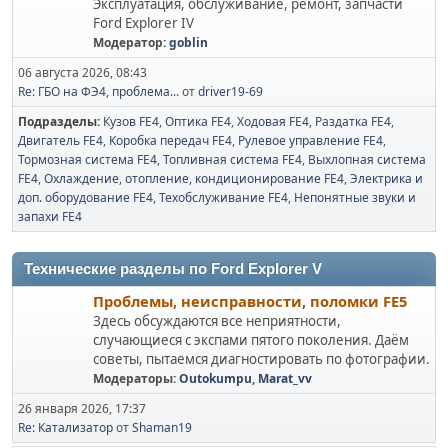
Эксплуатация, обслуживание, ремонт, запчасти
Ford Explorer IV
Модератор:
goblin
06 августа 2026, 08:43
Re: ГБО на ФЭ4, проблема...
от
driver19-69
Подразделы
Кузов FE4
Оптика FE4
Ходовая FE4
Раздатка FE4
Двигатель FE4
Коробка передач FE4
Рулевое управление FE4
Тормозная система FE4
Топливная система FE4
Выхлопная система
FE4
Охлаждение, отопление, кондиционирование FE4
Электрика и
доп. оборудование FE4
Техобслуживание FE4
Непонятные звуки и
запахи FE4
Технические разделы по Ford Explorer V
Проблемы, неисправности, поломки FE5
Здесь обсуждаются все неприятности,
случающиеся с экспами пятого поколения. Даём
советы, пытаемся диагностировать по фотографии.
Модераторы:
Outokumpu
,
Marat_vv
26 января 2026, 17:37
Re: Катализатор
от
Shaman19