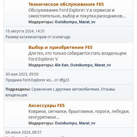
Техническое обслуживание FE5
Обслуживание Ford Explorer V в сервисах и
самостоятельно, выбор и покупка расходников...
Модераторы:
Outokumpu
,
Marat_vv
16 августа 2024, 14:31
Размер катализаторов
от
scaneruga
Выбор и приобретение FE5
Для тех, кто только собирается стать владельцем
Ford Explorer V
Модераторы:
Ale Xan
,
Outokumpu
,
Marat_vv
30 мая 2023, 09:50
Продажа Ford Explorer из...
от
dfg23
Подразделы
Сравнение с другими автомобилями
Отзывы
владельцев
Аксессуары FE5
Коврики, сигналки, брызговики, пороги, лебедки,
кенгурятники...
Модераторы:
Outokumpu
,
Marat_vv
04 июня 2024, 08:57