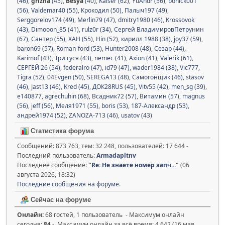
(46)
,
grizha
(45)
,
Besya
(40)
,
Kaiser (62)
,
YuAndr (56)
,
bonick001
(56)
,
Valdemar40 (55)
,
Крокодил (50)
,
Палыч197 (49)
,
Serggorelov174 (49)
,
Merlin79 (47)
,
dmitry1980 (46)
,
Krossovok
(43)
,
Dimooon_85 (41)
,
rulz0r (34)
,
Сергей ВладимировПетрунин
(67)
,
Сантер (55)
,
XAH (55)
,
Hin (52)
,
кирилл 1988 (38)
,
joy37 (59)
,
baron69 (57)
,
Roman-ford (53)
,
Hunter2008 (48)
,
Сезар (44)
,
Karimof (43)
,
Три гуся (43)
,
nemec (41)
,
Axion (41)
,
Valerik (61)
,
СЕРГЕЙ 26 (54)
,
federalro (47)
,
id79 (47)
,
wader1984 (38)
,
Vic777
,
Tigra (52)
,
04Evgen (50)
,
SEREGA13 (48)
,
Самогонщик (46)
,
stasov
(46)
,
Jast13 (46)
,
Kred (45)
,
ДОК28RUS (45)
,
Vitv55 (42)
,
men_sg (39)
,
e140877
,
agrechuhin (68)
,
Всадник72 (57)
,
Витамин (57)
,
magnus
(56)
,
jeff (56)
,
Меля1971 (55)
,
boris (53)
,
187-Александр (53)
,
андрей1974 (52)
,
ZANOZA-713 (46)
,
usatov (43)
Статистика форума
Сообщений: 873 763, тем: 32 248, пользователей: 17 644 -
Последний пользователь:
Armadapltnv
Последнее сообщение:
"
Re: Не знаете номер запч...
"
(06
августа 2026, 18:32)
Последние сообщения на форуме.
Сейчас на форуме
Онлайн:
68 гостей, 1 пользователь - Максимум онлайн
сегодня:
84
- Максимум онлайн за всё время: 4 642 (16 мая