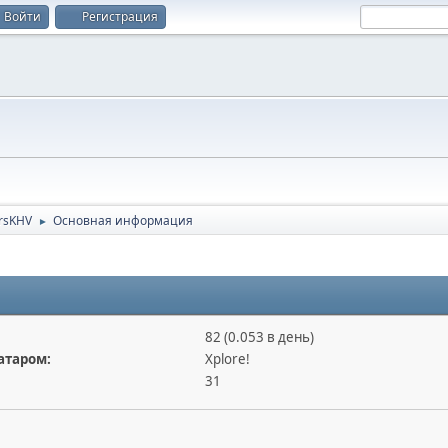
Войти
Регистрация
rsKHV
Основная информация
►
82 (0.053 в день)
атаром:
Xplore!
31