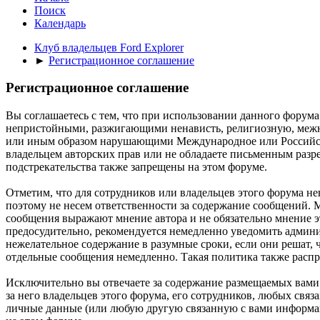
Поиск
Календарь
Клуб владельцев Ford Explorer
►
Регистрационное соглашение
Регистрационное соглашение
Вы соглашаетесь с тем, что при использовании данного форум
непристойными, разжигающими ненависть, религиозную, меж
или иным образом нарушающими Международное или Российское
владельцем авторских прав или не обладаете письменным разре
подстрекательства также запрещены на этом форуме.
Отметим, что для сотрудников или владельцев этого форума н
поэтому не несем ответственности за содержание сообщений. 
сообщения выражают мнение автора и не обязательно мнение эт
предосудительно, рекомендуется немедленно уведомить админи
нежелательное содержание в разумные сроки, если они решат, 
отдельные сообщения немедленно. Такая политика также распр
Исключительно вы отвечаете за содержание размещаемых вами
за него владельцев этого форума, его сотрудников, любых свя
личные данные (или любую другую связанную с вами информац