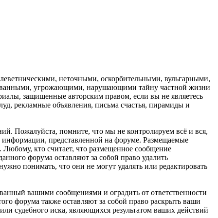
 клеветническими, неточными, оскорбительными, вульгарными,
рованными, угрожающими, нарушающими тайну частной жизни
иалы, защищенные авторским правом, если вы не являетесь
луд, рекламные объявления, письма счастья, пирамиды и
ий. Пожалуйста, помните, что мы не контролируем всё и вся,
бо информации, представленной на форуме. Размещаемые
. Любому, кто считает, что размещенное сообщение
данного форума оставляют за собой право удалить
нужно понимать, что они не могут удалять или редактировать
званный вашими сообщениями и оградить от ответственности
того форума также оставляют за собой право раскрыть ваши
ли судебного иска, являющихся результатом ваших действий