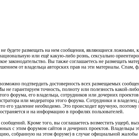
а не будете размещать на нем сообщения, являющиеся ложными,
национальную или ещё какую-либо рознь, сексуально ориенти
 законодательство. Вы также соглашаетесь не размещать матер
шением от владельца авторских прав на эти материалы. Спам, ф
евозможно подтвердить достоверность всех размещаемых сообщен
Мы не гарантируем точность, полноту или полезность какой-ли
ого форума, его владельца, сотрудников или дочерних проектов
стратора или модератора этого форума. Сотрудники и владелец 
что его удаление необходимо. Это происходит вручную, поэтому 
остраняется и на информацию в профилях пользователей.
 сообщений. Кроме того, вы соглашаетесь возместить ущерб, вы
занных с этим форумом сайтов и дочерних проектов. Владельцы э
ию, собранную на этом форуме) в случае официальной жалобы и