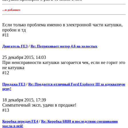
...и добавил:
Если только проблема именно в электронной части катушки,
пробои и тд
#11
Двигатель FE3
/
Re: Потряхивает мотор 4.6 на холостых
25 декабря 2015, 14:03
При неисправности катушки загорается чек, если не горит это
не катушка
#12
Продажа FE3
/
Re: Продается отличный Ford Explorer III за адекватную
цену!
18 декабря 2015, 17:39
Симпатичный эксп, удачи в продаже!
#13
Коробка передач FE4
/
Re: Коробка 6R80 и последствия смешивания
масла в ней!