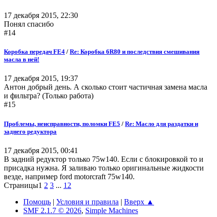
17 декабря 2015, 22:30
Понял спасибо
#14
Коробка передач FE4
/
Re: Коробка 6R80 и последствия смешивания
масла в ней!
17 декабря 2015, 19:37
Антон добрый день. А сколько стоит частичная замена масла
и фильтра? (Только работа)
#15
Проблемы, неисправности, поломки FE5
/
Re: Масло для раздатки и
заднего редуктора
17 декабря 2015, 00:41
В задний редуктор только 75w140. Если с блокировкой то и
присадка нужна. Я заливаю только оригинальные жидкости
везде, например ford motorcraft 75w140.
Страницы
1
2
3
...
12
Помощь
|
Условия и правила
|
Вверх ▲
SMF 2.1.7 © 2026
,
Simple Machines