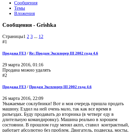
Сообщения
Темы
Вложения
Сообщения - Grishka
Страницы
1
2
3
...
12
#1
Продажа FE3
/
Re: Продам Эксплорер III 2002 года 4.6
29 марта 2016, 01:16
Продана можно удалять
#2
Продажа FE3
/
Продам Эксплорер III 2002 года 4.6
26 марта 2016, 22:09
Уважаемые соклубники! Вот и моя очередь пришла продать
машину. Ездил на ней очень мало, так как все время в
разъездах. Буду продавать до вторника (в четверг еду в
длительную командировку). Машина реально в хорошем
состоянии. В прошлом году менял акпп, ставил контрактный,
работает абсолютно без проблем. Двигатель, подвеска, мосты,