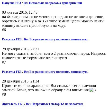
Покупка FE3
/
Re: Несколько вопросов о приобритении
03 января 2016, 12:48
на 4х литровом экспе менять цепи дело не легкое и дешевое.
обратись к Антону. а за 350 плюс замена цепей можно найти
машину вполне приличную и на ходу.
#6
Раздатка FE3
/
Re: Все равно не могу включить понижаную.
28 декабря 2015, 22:31
Не могу сказать, за 6 лет всего 2 раза включал перед. Надеюсь
компетентные форумчане откликнутся ..
#7
Раздатка FE3
/
Re: Все равно не могу включить понижаную.
28 декабря 2015, 21:34
Примите мои поздравления! Вы столько всего излечили
заменой Блока, что на low не обращал бы внимания
#8
Двигатель FE3
/
Re: Потряхивает мотор 4.6 на холостых