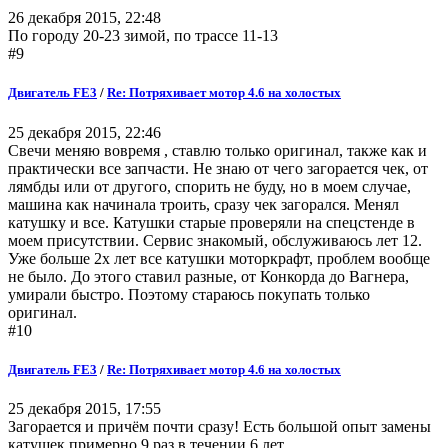
26 декабря 2015, 22:48
По городу 20-23 зимой, по трассе 11-13
#9
Двигатель FE3
/
Re: Потряхивает мотор 4.6 на холостых
25 декабря 2015, 22:46
Свечи меняю вовремя , ставлю только оригинал, также как и
практически все запчасти. Не знаю от чего загорается чек, от
лямбды или от другого, спорить не буду, но в моем случае,
машина как начинала троить, сразу чек загорался. Менял
катушку и все. Катушки старые проверяли на спецстенде в
моем присутствии. Сервис знакомый, обслуживаюсь лет 12.
Уже больше 2х лет все катушки моторкрафт, проблем вообще
не было. До этого ставил разные, от Конкорда до Вагнера,
умирали быстро. Поэтому стараюсь покупать только
оригинал.
#10
Двигатель FE3
/
Re: Потряхивает мотор 4.6 на холостых
25 декабря 2015, 17:55
Загорается и причём почти сразу! Есть большой опыт замены
катушек примерно 9 раз в течении 6 лет.