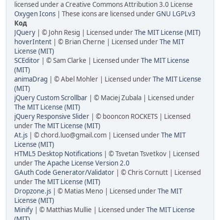
licensed under a Creative Commons Attribution 3.0 License
Oxygen Icons
| These icons are licensed under
GNU LGPLv3
Код
JQuery
| © John Resig | Licensed under
The MIT License (MIT)
hoverIntent
| © Brian Cherne | Licensed under
The MIT
License (MIT)
SCEditor
| © Sam Clarke | Licensed under
The MIT License
(MIT)
animaDrag
| © Abel Mohler | Licensed under
The MIT License
(MIT)
jQuery Custom Scrollbar
| © Maciej Zubala | Licensed under
The MIT License (MIT)
jQuery Responsive Slider
| © booncon ROCKETS | Licensed
under
The MIT License (MIT)
At.js
| © chord.luo@gmail.com | Licensed under
The MIT
License (MIT)
HTML5 Desktop Notifications
| © Tsvetan Tsvetkov | Licensed
under
The Apache License Version 2.0
GAuth Code Generator/Validator
| © Chris Cornutt | Licensed
under
The MIT License (MIT)
Dropzone.js
| © Matias Meno | Licensed under
The MIT
License (MIT)
Minify
| © Matthias Mullie | Licensed under
The MIT License
(MIT)