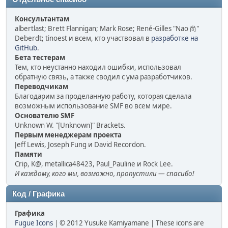
Консультантам
albertlast; Brett Flannigan; Mark Rose; René-Gilles "Nao 尚"
Deberdt; tinoest и всем, кто участвовал в
разработке на
GitHub
.
Бета тестерам
Тем, кто неустанно находил ошибки, использовал
обратную связь, а также сводил с ума разработчиков.
Переводчикам
Благодарим за проделанную работу, которая сделала
возможным использование SMF во всем мире.
Основателю SMF
Unknown W. "[Unknown]" Brackets.
Первым менеджерам проекта
Jeff Lewis, Joseph Fung и David Recordon.
Памяти
Crip, K@, metallica48423, Paul_Pauline и Rock Lee.
И каждому, кого мы, возможно, пропустили — спасибо!
Код / Графика
Графика
Fugue Icons
| © 2012 Yusuke Kamiyamane | These icons are