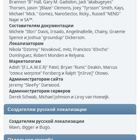
Brannon "B" Hall, Gary M. Gadsdon, Jack "akabugeyes"
Thorsen, Jason "JBlaze" Clemons, Joey "Tyrsson" Smith, Kays,
Michael "Mick." Gomez, NanoSector, Ricky., Russell "NEND"
Najar и SA™.
Составителям документации
Michele "Illori" Davis, Irisado, AngelinaBelle, Chainy, Graeme
Spence и Joshua "groundup" Dickerson.
Локализаторам
Nikola "Dzonny" Novaković, m4z, Francisco "d3vcho"
Domínguez, Robert Monden и Relyana.
Маркетологам
Adish "(F.L.A.M.E.R)" Patel, Bryan "Runic" Deakin, Marcus
"cσσкιє мσηѕтєя" Forsberg и Ralph "[n3rve]" Otowo.
Администраторам сайта
Jeremy "SleePy" Darwood.
Администраторам серверов
Derek Schwab, Michael Johnson и Liroy van Hoewijk.
Создателям русской локализации
Создателям русской локализации
Mavn, digger и Bugo.
Отдельное спасибо