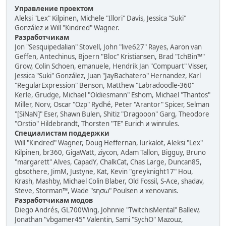
Управление проектом
Aleksi "Lex" Kilpinen, Michele "Illori" Davis, Jessica "Suki"
González и Will "Kindred" Wagner.
Разработчикам
Jon "Sesquipedalian" Stovell, John "live627" Rayes, Aaron van
Geffen, Antechinus, Bjoern "Bloc" Kristiansen, Brad "IchBin™"
Grow, Colin Schoen, emanuele, Hendrik Jan "Compuart" Visser,
Jessica "Suki" González, Juan "JayBachatero" Hernandez, Karl
"RegularExpression" Benson, Matthew "Labradoodle-360"
Kerle, Grudge, Michael "Oldiesmann" Eshom, Michael "Thantos"
Miller, Norv, Oscar "Ozp" Rydhé, Peter "Arantor" Spicer, Selman
"[SiNaN]" Eser, Shawn Bulen, Shitiz "Dragooon" Garg, Theodore
"Orstio" Hildebrandt, Thorsten "TE" Eurich и winrules.
Специалистам поддержки
Will "Kindred" Wagner, Doug Heffernan, lurkalot, Aleksi "Lex"
Kilpinen, br360, GigaWatt, ziycon, Adam Tallon, Bigguy, Bruno
"margarett" Alves, CapadY, ChalkCat, Chas Large, Duncan85,
gbsothere, JimM, Justyne, Kat, Kevin "greyknight17" Hou,
Krash, Mashby, Michael Colin Blaber, Old Fossil, S-Ace, shadav,
Steve, Storman™, Wade "sησω" Poulsen и xenovanis.
Разработчикам модов
Diego Andrés, GL700Wing, Johnnie "TwitchisMental" Ballew,
Jonathan "vbgamer45" Valentin, Sami "SychO" Mazouz,