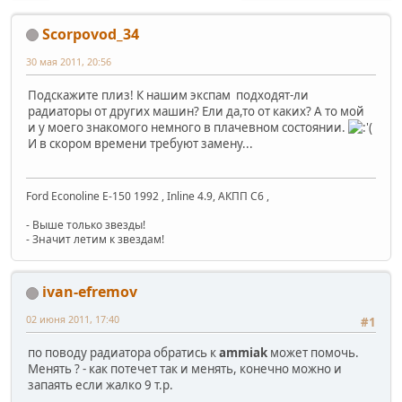
Scorpovod_34
30 мая 2011, 20:56
Подскажите плиз! К нашим экспам подходят-ли
радиаторы от других машин? Ели да,то от каких? А то мой
и у моего знакомого немного в плачевном состоянии.
И в скором времени требуют замену...
Ford Econoline E-150 1992 , Inline 4.9, АКПП C6 ,
- Выше только звезды!
- Значит летим к звездам!
ivan-efremov
02 июня 2011, 17:40
#1
по поводу радиатора обратись к
ammiak
может помочь.
Менять ? - как потечет так и менять, конечно можно и
запаять если жалко 9 т.р.