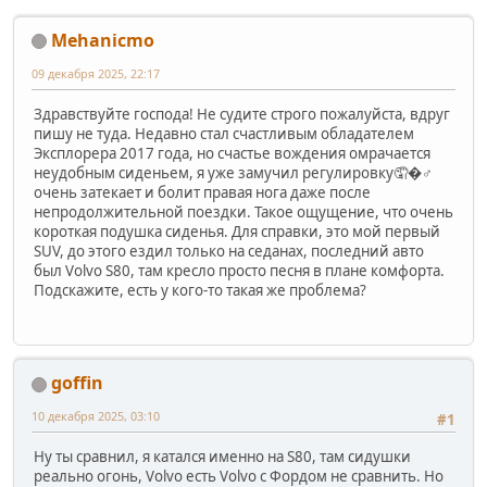
Mehanicmo
09 декабря 2025, 22:17
Здравствуйте господа! Не судите строго пожалуйста, вдруг
пишу не туда. Недавно стал счастливым обладателем
Эксплорера 2017 года, но счастье вождения омрачается
неудобным сиденьем, я уже замучил регулировку🤦�♂️
очень затекает и болит правая нога даже после
непродолжительной поездки. Такое ощущение, что очень
короткая подушка сиденья. Для справки, это мой первый
SUV, до этого ездил только на седанах, последний авто
был Volvo S80, там кресло просто песня в плане комфорта.
Подскажите, есть у кого-то такая же проблема?
goffin
10 декабря 2025, 03:10
#1
Ну ты сравнил, я катался именно на S80, там сидушки
реально огонь, Volvo есть Volvo с Фордом не сравнить. Но