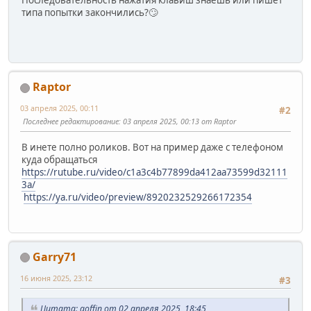
Последовательность нажатия клавиш знаешь или пишет
типа попытки закончились?🙄
Raptor
03 апреля 2025, 00:11
#2
Последнее редактирование
: 03 апреля 2025, 00:13 от Raptor
В инете полно роликов. Вот на пример даже с телефоном
куда обращаться
https://rutube.ru/video/c1a3c4b77899da412aa73599d32111
3a/
https://ya.ru/video/preview/8920232529266172354
Garry71
16 июня 2025, 23:12
#3
Цитата: goffin от 02 апреля 2025, 18:45