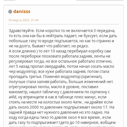
danisss
18 марта 2025, 21:44
Здравствуйте. Если коротко то не включается 3 передача,
то есть она как бы в нейтраль падает, не буксует, если дать
побольше газу то вроде подтыкается, но как то странно и
не на долго, бывает что работает, но редко.
А если длинно ) то лет 10 назад перебирал коробку сам
после переборки плоховато работала задняя, ленты не
регулировал тогда, но все остальное работало отлично,
лет 5 назад пропал овердрайв, потом начал сосать масло
чер модулятор, все хуже работала задняя, потом стала
пропадать третья. Поменял модулятор (оригинал),
получше стала залняя работать, больше изменений нет.
отрегулировал ленты, масло в уровне, поставил
манометр, нашел табличку с давлением по скрпиону с
a4ld, ну впринципе в как в таблице плюс минус, если
стоять на месте на холостых около 4атм , на драйве если
дать около 2000 то давление подпрыгивает около 17. На
задней правда нет нужного давления но это ладно. На
ходу когда едеш тихо то давляк окол 4 все время , если
дать газу то подпрыгивает гдето до 10 наверное, вобщем