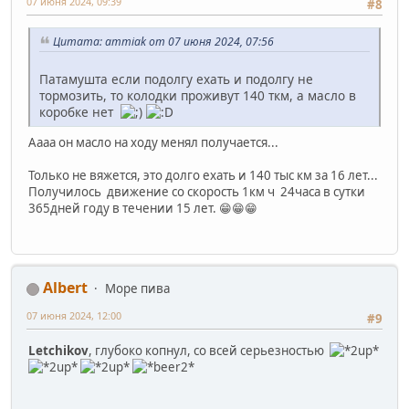
07 июня 2024, 09:39
#8
Цитата: ammiak от 07 июня 2024, 07:56
Патамушта если подолгу ехать и подолгу не
тормозить, то колодки проживут 140 ткм, а масло в
коробке нет
Аааа он масло на ходу менял получается...
Только не вяжется, это долго ехать и 140 тыс км за 16 лет...
Получилось движение со скорость 1км ч 24часа в сутки
365дней году в течении 15 лет. 😁😁😁
Albert
Море пива
07 июня 2024, 12:00
#9
Letchikov
, глубоко копнул, со всей серьезностью