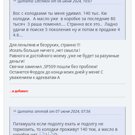
Цитата: Letchikov от 06 июня 2024, 10:07
Вос с колодками ты меня удивил. 140 тыс. Км
колодки. А масло уже в коробке за последние 80
тысяч 3 раша поменял.... Странно все это.. Ладно
удачи в поиске 5 поколения ну и потом в продаже 4
4.6...
Для леньтянв и безруких, странно !!!
Искать больше ничего ,нет смысла !
Равного и достойного моему ,уже не будет за разумные
деньги!
Свечки заменил ,SP509 пошли без проблем!
Останется Фордок до конца моих дней у меня! С
уважением к адекватам А
...и добавил:
Цитата: ammiak от 07 июня 2024, 07:56
Патамушта если подолгу ехать и подолгу не
тормозить, то колодки проживут 140 ткм, а масло в
коробке нет