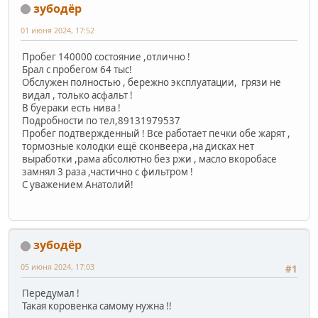
зубодёр
01 июня 2024, 17:52
Пробег 140000 состояние ,отлично !
Брал с пробегом 64 тыс!
Обслужен полностью , бережно эксплуатации, грязи не
видал , только асфальт !
В буераки есть нива !
Подробности по тел,89131979537
Пробег подтвержденный ! Все работает печки обе жарят ,
тормозные колодки ещё сконвеера ,на дисках нет
выработки ,рама абсолютно без ржи , масло вкоробасе
замнял 3 раза ,частично с фильтром !
С уважением Анатолий!
зубодёр
05 июня 2024, 17:03
#1
Передумал !
Такая коровенка самому нужна !!