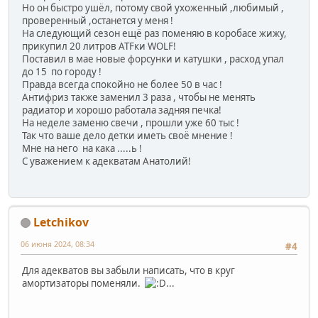
Но он быстро ушёл, потому свой ухоженный ,любимый ,
проверенный ,останется у меня !
На следующий сезон ещё раз поменяю в коробасе жижу,
прикупил 20 литров ATFки WOLF!
Поставил в мае новые форсунки и катушки , расход упал
до 15 по городу !
Правда всегда спокойно не более 50 в час !
Антифриз также заменил 3 раза , чтобы не менять
радиатор и хорошо работала задняя печка!
На неделе заменю свечи , прошли уже 60 тыс !
Так что ваше дело детки иметь своё мнение !
Мне на него на кака .....ь !
С уважением к адекватам Анатолий!
Letchikov
06 июня 2024, 08:34
#4
Для адекватов вы забыли написать, что в круг
амортизаторы поменяли.
...