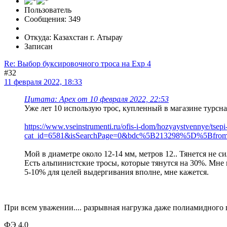
Пользователь
Сообщения: 349
Откуда: Казахстан г. Атырау
Записан
Re: Выбор буксировочного троса на Exp 4
#32
11 февраля 2022, 18:33
Цитата: Apex от 10 февраля 2022, 22:53
Уже лет 10 использую трос, купленный в магазине турсн
https://www.vseinstrumenti.ru/ofis-i-dom/hozyaystvennye/tsepi
cat_id=6581&isSearchPage=0&bdc%5B213298%5D%5Bf
Мой в диаметре около 12-14 мм, метров 12.. Тянется не си
Есть альпинистские тросы, которые тянутся на 30%. Мне 
5-10% для целей выдергивания вполне, мне кажется.
При всем уважении.... разрывная нагрузка даже полиамидного п
ФЭ 4,0