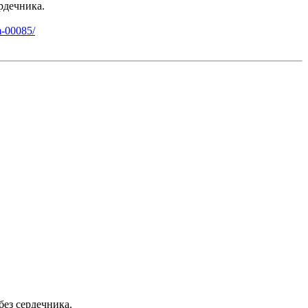
ердечника.
m-00085/
без сердечника.