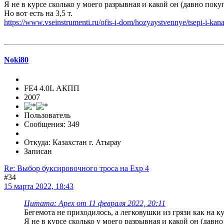
Я не в курсе сколько у моего разрывная и какой он (давно поку
Но вот есть на 3,5 т.
https://www.vseinstrumenti.ru/ofis-i-dom/hozyaystvennye/tsepi-i-ka
Noki80
FE4 4.0L АКПП
2007
Пользователь
Сообщения: 349
Откуда: Казахстан г. Атырау
Записан
Re: Выбор буксировочного троса на Exp 4
#34
15 марта 2022, 18:43
Цитата: Apex от 11 февраля 2022, 20:11
Бегемота не приходилось, а легковушки из грязи как на к
Я не в курсе сколько у моего разрывная и какой он (давн