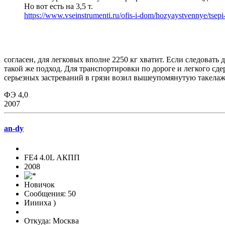
Но вот есть на 3,5 т.
https://www.vseinstrumenti.ru/ofis-i-dom/hozyaystvennye/tsep
согласен, для легковых вполне 2250 кг хватит. Если следовать
такой же подход. Для транспортировки по дороге и легкого сде
серьезных застреваний в грязи возил вышеупомянутую такела
ФЭ 4,0
2007
an-dy
FE4 4.0L АКПП
2008
Новичок
Сообщения: 50
Ииииха )
Откуда: Москва