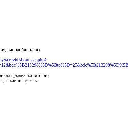
ния, наподобие таких
aty/verevki/show_cat.php?
5D=12&bdc%5B213298%5D%5Bto%5D=25&bdc%5B213298%5D%5Bo
 но для рывка достаточно.
я, такой не нужен.