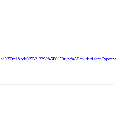
n%5D=1&bdc%5B213298%5D%5Btype%5D=slider&formType=pa