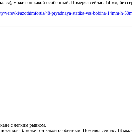
пался), может он какой особенный. Померял сейчас. 14 мм, без с
naty/verevki/azothimfortis/48-pryadnaya-statika-vss-bobina-14mm-h-50
укане с легким рывком.
о покупался), может он какой особенный. Померял сейчас. 14 мм, 