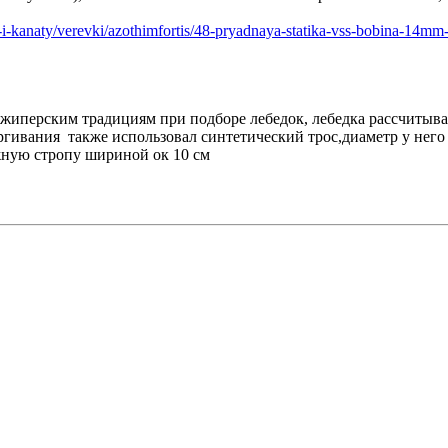
i-i-kanaty/verevki/azothimfortis/48-pryadnaya-statika-vss-bobina-14m
 джиперским традициям при подборе лебедок, лебедка рассчитыва
ргивания также использовал синтетический трос,диаметр у него б
жную стропу шириной ок 10 см