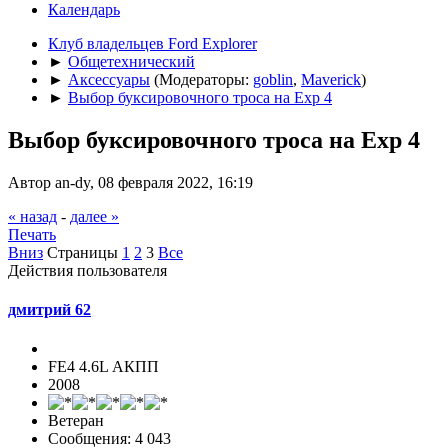
Календарь
Клуб владельцев Ford Explorer
►
Общетехнический
►
Аксессуары
(Модераторы:
goblin
,
Maverick
)
►
Выбор буксировочного троса на Exp 4
Выбор буксировочного троса на Exp 4
Автор an-dy, 08 февраля 2022, 16:19
« назад
-
далее »
Печать
Вниз
Страницы
1
2
3
Все
Действия пользователя
дмитрий 62
FE4 4.6L АКПП
2008
Ветеран
Сообщения: 4 043