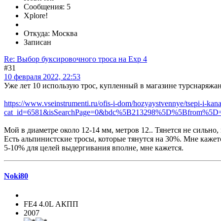
Сообщения: 5
Xplore!
Откуда: Москва
Записан
Re: Выбор буксировочного троса на Exp 4
#31
10 февраля 2022, 22:53
Уже лет 10 использую трос, купленный в магазине турснаряжа
https://www.vseinstrumenti.ru/ofis-i-dom/hozyaystvennye/tsepi-i-kan
cat_id=6581&isSearchPage=0&bdc%5B213298%5D%5Bfrom%
Мой в диаметре около 12-14 мм, метров 12.. Тянется не сильно,
Есть альпинистские тросы, которые тянутся на 30%. Мне кажетс
5-10% для целей выдергивания вполне, мне кажется.
Noki80
FE4 4.0L АКПП
2007