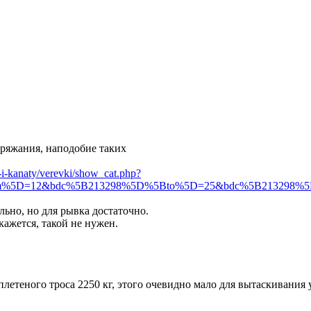
аряжания, наподобие таких
-i-kanaty/verevki/show_cat.php?
rom%5D=12&bdc%5B213298%5D%5Bto%5D=25&bdc%5B213298%5
льно, но для рывка достаточно.
кажется, такой не нужен.
летеного троса 2250 кг, этого очевидно мало для вытаскивания 