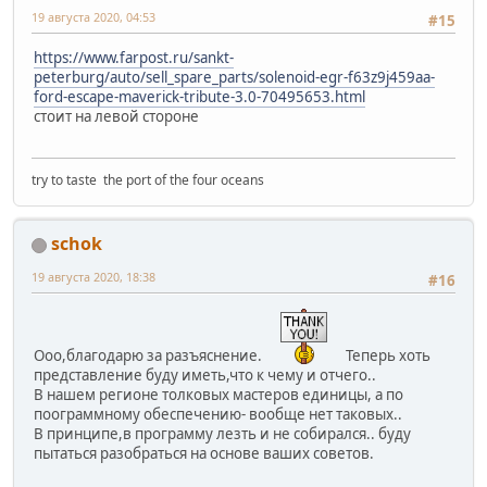
19 августа 2020, 04:53
#15
https://www.farpost.ru/sankt-
peterburg/auto/sell_spare_parts/solenoid-egr-f63z9j459aa-
ford-escape-maverick-tribute-3.0-70495653.html
стоит на левой стороне
try to taste the port of the four oceans
schok
19 августа 2020, 18:38
#16
Ооо,благодарю за разъяснение.
Теперь хоть
представление буду иметь,что к чему и отчего..
В нашем регионе толковых мастеров единицы, а по
поограммному обеспечению- вообще нет таковых..
В принципе,в программу лезть и не собирался.. буду
пытаться разобраться на основе ваших советов.