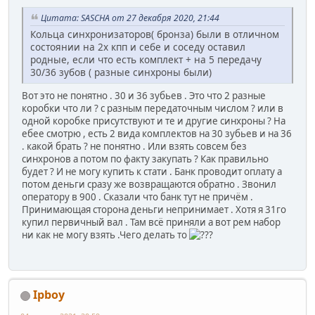
Цитата: SASCHA от 27 декабря 2020, 21:44
Кольца синхронизаторов( бронза) были в отличном
состоянии на 2х кпп и себе и соседу оставил
родные, если что есть комплект + на 5 передачу
30/36 зубов ( разные синхроны были)
Вот это не понятно . 30 и 36 зубьев . Это что 2 разные
коробки что ли ? с разным передаточным числом ? или в
одной коробке присутствуют и те и другие синхроны ? На
ебее смотрю , есть 2 вида комплектов на 30 зубьев и на 36
. какой брать ? не понятно . Или взять совсем без
синхронов а потом по факту закупать ? Как правильно
будет ? И не могу купить к стати . Банк проводит оплату а
потом деньги сразу же возвращаются обратно . Звонил
оператору в 900 . Сказали что банк тут не причём .
Принимающая сторона деньги непринимает . Хотя я 31го
купил первичный вал . Там всё приняли а вот рем набор
ни как не могу взять .Чего делать то
Ipboy