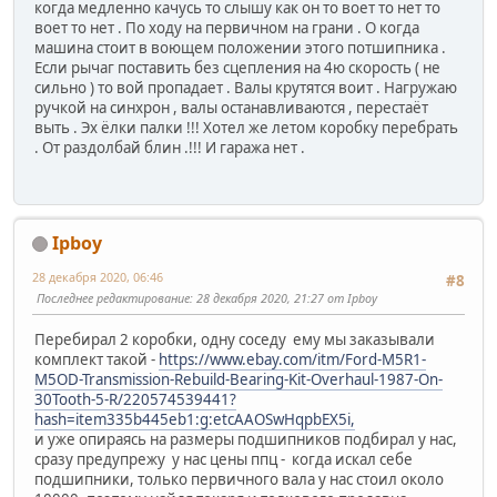
когда медленно качусь то слышу как он то воет то нет то
воет то нет . По ходу на первичном на грани . О когда
машина стоит в воющем положении этого потшипника .
Если рычаг поставить без сцепления на 4ю скорость ( не
сильно ) то вой пропадает . Валы крутятся воит . Нагружаю
ручкой на синхрон , валы останавливаются , перестаёт
выть . Эх ёлки палки !!! Хотел же летом коробку перебрать
. От раздолбай блин .!!! И гаража нет .
Ipboy
28 декабря 2020, 06:46
#8
Последнее редактирование
: 28 декабря 2020, 21:27 от Ipboy
Перебирал 2 коробки, одну соседу ему мы заказывали
комплект такой -
https://www.ebay.com/itm/Ford-M5R1-
M5OD-Transmission-Rebuild-Bearing-Kit-Overhaul-1987-On-
30Tooth-5-R/220574539441?
hash=item335b445eb1:g:etcAAOSwHqpbEX5i,
и уже опираясь на размеры подшипников подбирал у нас,
сразу предупрежу у нас цены ппц - когда искал себе
подшипники, только первичного вала у нас стоил около