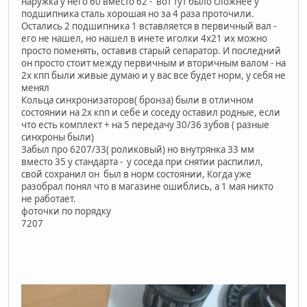
наружка у него 60 вместо 62 - вот тут было сложнее у
подшипника сталь хорошая но за 4 раза проточили.
Остались 2 подшипника 1 вставляется в первичный вал -
его не нашел, но нашел в инете иголки 4х21 их можно
просто поменять, оставив старый сепаратор. И последний
он просто стоит между первичным и вторичным валом - на
2х кпп были живые думаю и у вас все будет норм, у себя не
менял
Кольца синхронизаторов( бронза) были в отличном
состоянии на 2х кпп и себе и соседу оставил родные, если
что есть комплект + на 5 передачу 30/36 зубов ( разные
синхроны были)
Забыл про 6207/33( роликовый) но внутрянка 33 мм
вместо 35 у стандарта - у соседа при снятии распилил,
свой сохранил он был в норм состоянии, Когда уже
разобрал понял что в магазине ошиблись, а 1 мая никто
не работает.
фоточки по порядку
7207