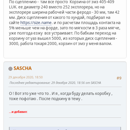
По сцеплению - там все просто Корзина от змз 405-409
LUK. ее диаметр 240 вместо 252 эксплорера, но на
эксплорере ширина рабочей части феродо - 30 мм, там 42
мм. Диск сцепления от какого то хундай, подбирал на
сайте
https://size.name
. и по расчетам площадь контакта на
5% меньше чем на форде, зато по мягкости в 3 раза мягче,
уже полгода езжу все устраивает. По бабкам переход на
корзину от уаз вышел 5000, из которых диск сцепления -
3000, работа токаря 2000, корзин от змз у меня валом.
SASCHA
29 декабря 2020, 18:50
#9
Последнее редактирование
: 29 декабря 2020, 18:56 от SASCHA
О ! Вот это уже что то . И я , когда буду делать коробку ,
тоже пофотаю . После подкину в тему .
...и добавил: