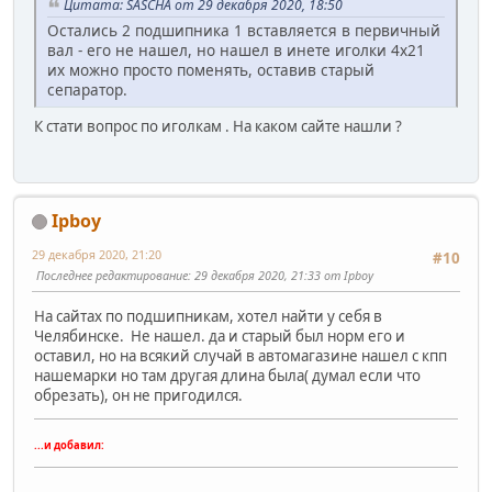
Цитата: SASCHA от 29 декабря 2020, 18:50
Остались 2 подшипника 1 вставляется в первичный
вал - его не нашел, но нашел в инете иголки 4х21
их можно просто поменять, оставив старый
сепаратор.
К стати вопрос по иголкам . На каком сайте нашли ?
Ipboy
29 декабря 2020, 21:20
#10
Последнее редактирование
: 29 декабря 2020, 21:33 от Ipboy
На сайтах по подшипникам, хотел найти у себя в
Челябинске. Не нашел. да и старый был норм его и
оставил, но на всякий случай в автомагазине нашел с кпп
нашемарки но там другая длина была( думал если что
обрезать), он не пригодился.
...и добавил: