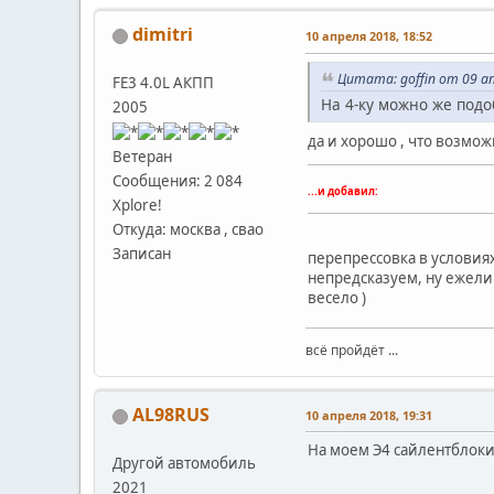
dimitri
10 апреля 2018, 18:52
Цитата: goffin от 09 ап
FE3 4.0L АКПП
На 4-ку можно же подо
2005
да и хорошо , что возмож
Ветеран
Сообщения: 2 084
...и добавил:
Xplore!
Откуда: москва , свао
Записан
перепрессовка в условиях
непредсказуем, ну ежели к
весело )
всё пройдёт ...
AL98RUS
10 апреля 2018, 19:31
На моем Э4 сайлентблоки
Другой автомобиль
2021