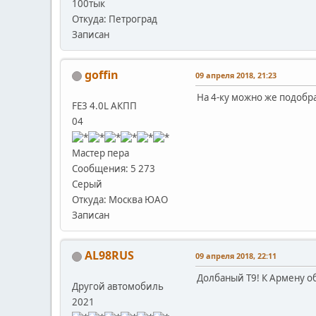
100тык
Откуда: Петроград
Записан
goffin
09 апреля 2018, 21:23
На 4-ку можно же подобра
FE3 4.0L АКПП
04
Мастер пера
Сообщения: 5 273
Серый
Откуда: Москва ЮАО
Записан
AL98RUS
09 апреля 2018, 22:11
Долбаный Т9! К Армену о
Другой автомобиль
2021