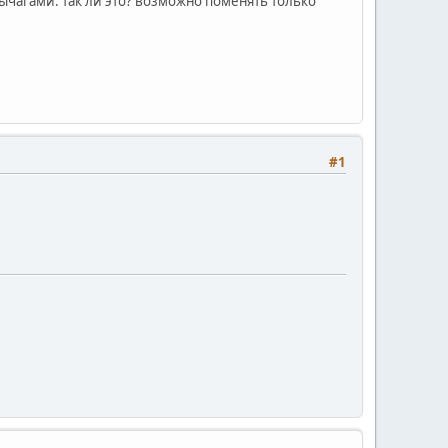
рычагами. так ли это? возможно поменять только
#1