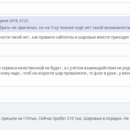
реля 2018, 21:23
брать не оригинал, но на 5-ку похоже ещё нет такой возможност
ности такой нет , как правило сайленты и шаровые вместе приходят.
 сервиса качественной не будет , а с учётом взаимодействия не ро
ому надо , чтоб на скорости шар провалился , то флаг в руки , у ме
 пришли на 170тык. Сейчас пробег 210 тык. Шаровые в порядке. Не 