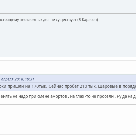
астоящему неотложных дел не существует (Р. Карлсон)
апреля 2018, 19:31
ки пришли на 170тык. Сейчас пробег 210 тык. Шаровые в порядк
нять не надо при смене амортов , на глаз -то не просели , ну да на 