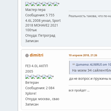
Мастер пера
Сообщения: 5 755
Реальность такова, что по-н
4.6L 2008 уехал, Sport
2018 MOHAVE2 2021
100тык
Откуда: Петроград
Записан
dimitri
10 апреля 2018, 21:26
Цитата: AL98RUS от 10 
FE3 4.0L АКПП
На моем Э4 сайлентбло
2005
да не вопрос и пружины ме
Ветеран
Сообщения: 2 084
всё пройдёт ...
Xplore!
Откуда: москва , свао
Записан