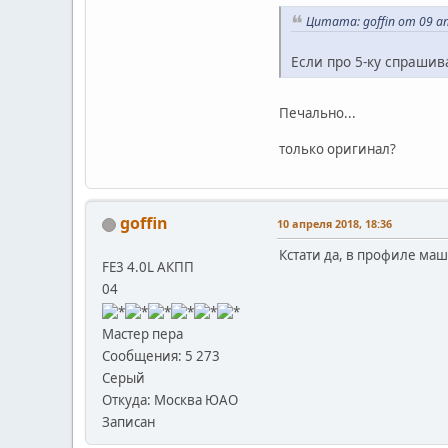
Цитата: goffin от 09 ап
Если про 5-ку спрашива
Печально...
только оригинал?
goffin
10 апреля 2018, 18:36
Кстати да, в профиле маш
FE3 4.0L АКПП
04
Мастер пера
Сообщения: 5 273
Серый
Откуда: Москва ЮАО
Записан