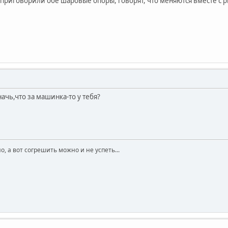
 приговорили обе шаровые опоры, говорят, что меняются вместе с 
начь,что за машинка-то у тебя?
о, а вот согрешить можно и не успеть...