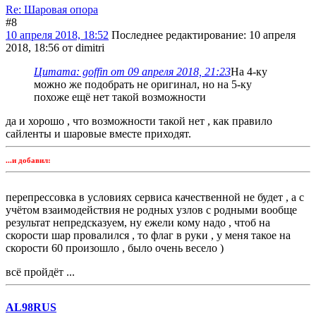
Re: Шаровая опора
#8
10 апреля 2018, 18:52
Последнее редактирование
: 10 апреля
2018, 18:56 от dimitri
Цитата: goffin от 09 апреля 2018, 21:23
На 4-ку
можно же подобрать не оригинал, но на 5-ку
похоже ещё нет такой возможности
да и хорошо , что возможности такой нет , как правило
сайленты и шаровые вместе приходят.
...и добавил:
перепрессовка в условиях сервиса качественной не будет , а с
учётом взаимодействия не родных узлов с родными вообще
результат непредсказуем, ну ежели кому надо , чтоб на
скорости шар провалился , то флаг в руки , у меня такое на
скорости 60 произошло , было очень весело )
всё пройдёт ...
AL98RUS