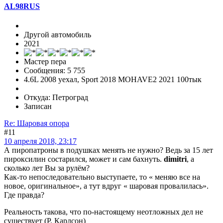
AL98RUS
Другой автомобиль
2021
Мастер пера
Сообщения: 5 755
4.6L 2008 уехал, Sport 2018 MOHAVE2 2021 100тык
Откуда: Петроград
Записан
Re: Шаровая опора
#11
10 апреля 2018, 23:17
А пиропатроны в подушках менять не нужно? Ведь за 15 лет
пироксилин состарился, может и сам бахнуть.
dimitri
, а
сколько лет Вы за рулём?
Как-то непоследовательно выступаете, то « меняю все на
новое, оригинальное», а тут вдруг « шаровая провалилась».
Где правда?
Реальность такова, что по-настоящему неотложных дел не
существует (Р. Карлсон)