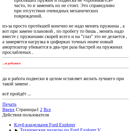
просевших пружин и подвеска не «пробивается»
часто, то и заменять их не стоит. Это справедливо
при отсутствии очевидных механических
повреждений.
из-за просто протёкшей конечно не надо менять пружины , а
вот при замене плановой , по пробегу то бишь , менять надо
вместе с пружинами скорей всего и на "глаз" это не делается ,
а замеряется нагрузка в цифирках точных иначе новый
амортизатор убивается в два-три раза быстрей на пружинах
прослабленых .
...и добавил:
да и работа подвески в целом оставляет желать лучшего при
такой замене .
всё пройдёт ...
Печать
Вверх
Страницы
1
2
Все
Действия пользователя
Клуб владельцев Ford Explorer
►
Технические разделы по Ford Explorer V