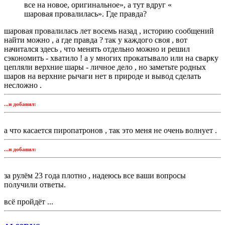
все на новое, оригинальное», а тут вдруг «
шаровая провалилась». Где правда?
шаровая провалилась лет восемь назад , историю сообщений
найти можно , а где правда ? так у каждого своя , вот
начитался здесь , что менять отдельно можно и решил
сэкономить - хватило ! а у многих прокатывало или на сварку
цепляли верхние шары - личное дело , но заметьте родных
шаров на верхние рычаги нет в природе и вывод сделать
несложно .
...и добавил:
а что касается пиропатронов , так это меня не очень волнует .
...и добавил:
за рулём 23 года плотно , надеюсь все ваши вопросы
получили ответы.
всё пройдёт ...