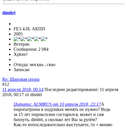
dimitri
FE3 4.0L АКПП
2005
Ветеран
Сообщения: 2 084
Xplore!
Откуда: москва , свао
Записан
Re: Шаровая опора
#12
11 апреля 2018, 00:14
Последнее редактирование
: 11 апреля
2018, 00:17 от dimitri
Цитата: AL98RUS от 10 апреля 2018, 23:17
А
пиропатроны в подушках менять не нужно? Ведь
за 15 лет пироксилин состарился, может и сам
бахнуть. dimitri, а сколько лет Вы за рулём?
Как-то непоследовательно выступаете, то « меняю