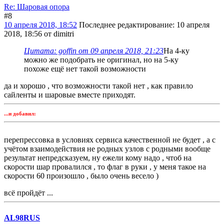
Re: Шаровая опора
#8
10 апреля 2018, 18:52
Последнее редактирование
: 10 апреля
2018, 18:56 от dimitri
Цитата: goffin от 09 апреля 2018, 21:23
На 4-ку
можно же подобрать не оригинал, но на 5-ку
похоже ещё нет такой возможности
да и хорошо , что возможности такой нет , как правило
сайленты и шаровые вместе приходят.
...и добавил:
перепрессовка в условиях сервиса качественной не будет , а с
учётом взаимодействия не родных узлов с родными вообще
результат непредсказуем, ну ежели кому надо , чтоб на
скорости шар провалился , то флаг в руки , у меня такое на
скорости 60 произошло , было очень весело )
всё пройдёт ...
AL98RUS