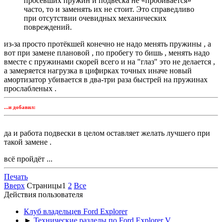
просевших пружин и подвеска не «пробивается»
часто, то и заменять их не стоит. Это справедливо
при отсутствии очевидных механических
повреждений.
из-за просто протёкшей конечно не надо менять пружины , а
вот при замене плановой , по пробегу то бишь , менять надо
вместе с пружинами скорей всего и на "глаз" это не делается ,
а замеряется нагрузка в цифирках точных иначе новый
амортизатор убивается в два-три раза быстрей на пружинах
прослабленых .
...и добавил:
да и работа подвески в целом оставляет желать лучшего при
такой замене .
всё пройдёт ...
Печать
Вверх
Страницы
1
2
Все
Действия пользователя
Клуб владельцев Ford Explorer
►
Технические разделы по Ford Explorer V