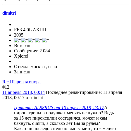
dimitri
FE3 4.0L АКПП
2005
Ветеран
Сообщения: 2 084
Xplore!
Откуда: москва , свао
Записан
Re: Шаровая опора
#12
11 апреля 2018, 00:14
Последнее редактирование
: 11 апреля
2018, 00:17 от dimitri
Цитата: AL98RUS от 10 апреля 2018, 23:17
А
пиропатроны в подушках менять не нужно? Ведь
за 15 лет пироксилин состарился, может и сам
бахнуть. dimitri, а сколько лет Вы за рулём?
Как-то непоследовательно выступаете, то « меняю