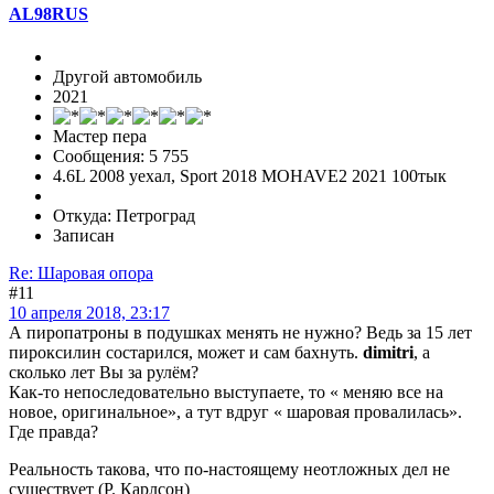
AL98RUS
Другой автомобиль
2021
Мастер пера
Сообщения: 5 755
4.6L 2008 уехал, Sport 2018 MOHAVE2 2021 100тык
Откуда: Петроград
Записан
Re: Шаровая опора
#11
10 апреля 2018, 23:17
А пиропатроны в подушках менять не нужно? Ведь за 15 лет
пироксилин состарился, может и сам бахнуть.
dimitri
, а
сколько лет Вы за рулём?
Как-то непоследовательно выступаете, то « меняю все на
новое, оригинальное», а тут вдруг « шаровая провалилась».
Где правда?
Реальность такова, что по-настоящему неотложных дел не
существует (Р. Карлсон)