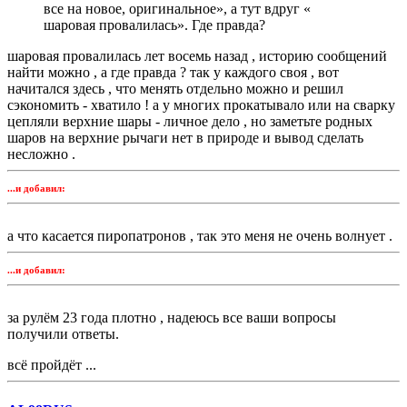
все на новое, оригинальное», а тут вдруг «
шаровая провалилась». Где правда?
шаровая провалилась лет восемь назад , историю сообщений
найти можно , а где правда ? так у каждого своя , вот
начитался здесь , что менять отдельно можно и решил
сэкономить - хватило ! а у многих прокатывало или на сварку
цепляли верхние шары - личное дело , но заметьте родных
шаров на верхние рычаги нет в природе и вывод сделать
несложно .
...и добавил:
а что касается пиропатронов , так это меня не очень волнует .
...и добавил:
за рулём 23 года плотно , надеюсь все ваши вопросы
получили ответы.
всё пройдёт ...